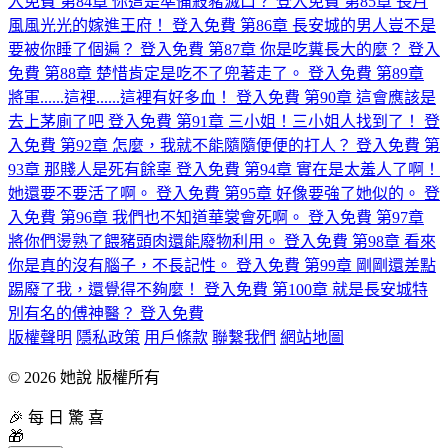
入免費
第84章 你這是準備殺豬滅口？
登入免費
第85章 長月
風風光光的嫁進王府！
登入免費
第86章 長安城的男人豈不是
要被你睡了個遍？
登入免費
第87章 你是吃糞長大的麼？
登入
免費
第88章 楚惜肯定是吃不了兜著走了。
登入免費
第89章
將軍......這裡......這裡有好多血！
登入免費
第90章 這會應該是
去上茅廁了吧
登入免費
第91章 三小姐！三小姐人找到了！
登
入免費
第92章 怎麼，我就不能隨隨便便的打人？
登入免費
第
93章 那賤人是死有餘辜
登入免費
第94章 實在是太羞人了啊！
她還要不要活了啊。
登入免費
第95章 好像要強了她似的。
登
入免費
第96章 我們也不知道華裳會死啊。
登入免費
第97章
將你們燙熟了餵豬頭肉還能廢物利用。
登入免費
第98章 看來
你是真的沒有腦子，不長記性。
登入免費
第99章 剛剛還差點
踢廢了我，還覺得不夠麼！
登入免費
第100章 就是長安城特
別有名的傅神醫？
登入免費
版權聲明
隱私政策
用戶條款
聯繫我們
網站地圖
© 2026 她說 版權所有
🎉 每 日 驚 喜
🎁