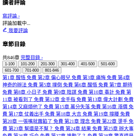
讀者評論
寫評論 ›
評論加載中...
我要評論
章節目錄
共846章
完整目錄 ›
1-100
101-200
201-300
301-400
401-500
501-600
601-700
701-800
801-846
第1章 醒悟
免費
第2章 偏心眼兒
免費
第3章 痛悔
免費
第4章
神奇的辦法
免費
第5章 撲倒
免費
第6章 醒悟
免費
第7章 期待
免費
第8章 小日子
免費
第9章 陰謀
免費
第10章 毒計
免費
第
11章 被看到了
免費
第12章 金手指
免費
第13章 偉大計劃
免費
第14章 又麻煩他了
免費
第15章 萬分失落
免費
第16章 漲價
免
費
第17章 仗義出手
免費
第18章 大吉
免費
第19章 撐腰
免費
第20章 一張嘴就露餡了
免費
第21章 理念
免費
第22章 燙手
免
費
第23章 幫還是不幫？
免費
第24章 結果
免費
第25章 辦大事
免費
第26章 巧合
免費
第27章 誰動了？
免費
第28章 驚喜還是