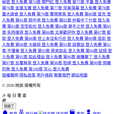
秘密
登入免費
第74章 開門紅
登入免費
第75章 平臺
登入免費
第76章 金風玉露
登入免費
第77章 完美落幕
登入免費
第78章
重大誤會
登入免費
第79章 驚現黑馬
登入免費
第80章 冒充
登
入免費
第81章 險中求
登入免費
第82章 他看中了什麼
登入免
費
第83章 空空如也
登入免費
第84章 舉手之勞
登入免費
第85
章 失而復得
登入免費
第86章 北寧歡迎你
登入免費
第87章 鉅
款
登入免費
第88章 世上本沒有巧合
登入免費
第89章 逛街
登
入免費
第90章 大瓣蒜
登入免費
第91章 說實話
登入免費
第92
章 不懂事
登入免費
第93章 原來如此
登入免費
第94章 試探
登
入免費
第95章 如此理由
登入免費
第96章 被嫌棄了
登入免費
第97章 反覆無常
登入免費
第98章 拒絕
登入免費
第99章 倒黴
的魚
登入免費
第100章 灰心
登入免費
版權聲明
隱私政策
用戶條款
聯繫我們
網站地圖
© 2026 她說 版權所有
🎉 每 日 驚 喜
🎁
知道了
首頁
排行榜
送金幣
書架
我的