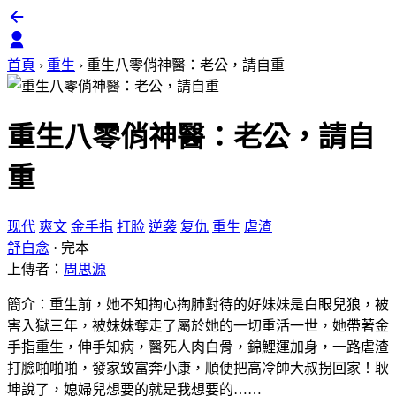
首頁
›
重生
›
重生八零俏神醫：老公，請自重
重生八零俏神醫：老公，請自
重
现代
爽文
金手指
打脸
逆袭
复仇
重生
虐渣
舒白念
·
完本
上傳者：
周思源
簡介：重生前，她不知掏心掏肺對待的好妹妹是白眼兒狼，被
害入獄三年，被妹妹奪走了屬於她的一切重活一世，她帶著金
手指重生，伸手知病，醫死人肉白骨，錦鯉運加身，一路虐渣
打臉啪啪啪，發家致富奔小康，順便把高冷帥大叔拐回家！耿
坤說了，媳婦兒想要的就是我想要的……