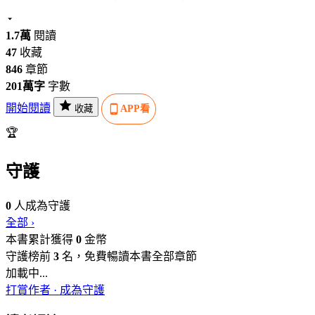
1.7萬
閱讀
47
收藏
846
章節
201萬字
字數
開始閱讀
收藏
APP看
🏆
守護
0
人成為守護
全部 ›
本書累計獲得
0
金幣
守護榜前
3
名，免費暢讀本書全部章節
加載中...
打賞作者 · 成為守護