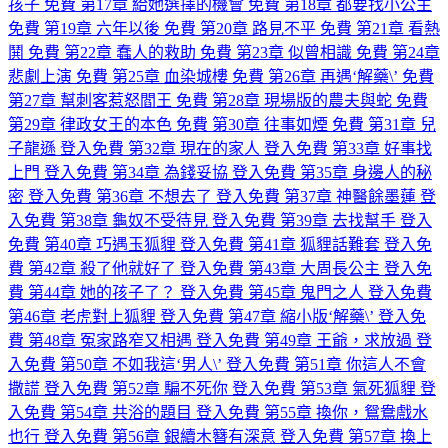
孩子
免費
第17章 給她選擇的機會
免費
第18章 都要找小公主
免費
第19章 六年以後
免費
第20章 路見不平
免費
第21章 看熱
鬨
免費
第22章 蠢人的救助
免費
第23章 似曾相識
免費
第24章
悲劇上演
免費
第25章 血染城樓
免費
第26章 再遇‘解藥\’
免費
第27章 幫刺客惹怒閻王
免費
第28章 現場版的農夫與蛇
免費
第29章 律政女王的本色
免費
第30章 往事如煙
免費
第31章 兒
子龍遜
登入免費
第32章 現在的家人
登入免費
第33章 好事找
上門
登入免費
第34章 為錢妥協
登入免費
第35章 身邊人的秘
密
登入免費
第36章 不想去了
登入免費
第37章 神醫餘墨蓮
登
入免費
第38章 龜奴不受待見
登入免費
第39章 去找幫手
登入
免費
第40章 巧遇玉狐貍
登入免費
第41章 狐貍話難套
登入免
費
第42章 殺了他就好了
登入免費
第43章 大周長公主
登入免
費
第44章 她的孩子了？
登入免費
第45章 鬼門之人
登入免費
第46章 老虎對上狐貍
登入免費
第47章 縮小版‘解藥\’
登入免
費
第48章 冤家路窄又相遇
登入免費
第49章 王爺，求放過
登
入免費
第50章 不如我這‘男人\’
登入免費
第51章 你這人不會
撒謊
登入免費
第52章 騙不死你
登入免費
第53章 氣死狐貍
登
入免費
第54章 共浴的題目
登入免費
第55章 換你，鴛鴦戲水
也行
登入免費
第56章 銀續木簪有深意
登入免費
第57章 換上