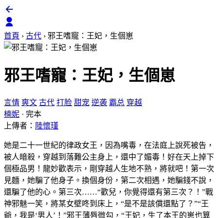
首頁
›
古代
›
邪王嗜寵：王妃，生個崽
邪王嗜寵：王妃，生個崽
言情
爽文
古代
打脸
甜宠
逆袭
霸总
穿越
楠妮
·
完本
上傳者：
陸懷瑾
她是二十一世紀的律政女王，因為嘴毒，在法庭上說死被告，
被人暗殺，穿越到落難公主身上，還中了媚毒！好在天上掉下
個極品男！龍妙歡表示，剛穿越人生地不熟，將就吧！第一次
見麵，她騙了他身子。換個身份，第二次相遇，她騙錢不說，
還騙了他的心。第三次……“歡兒，你覺得還有第三次？！”戰
神邪魅一笑，將某女壁咚到床上，“是不是該償還點了？”“王
爺，我是‘男人’！”邪王薄唇微勾，“王妃，生了本王的崽也算