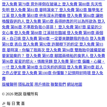
登入免費
第79章 意外摔倒在玻璃上
登入免費
第80章 先天性
失明
登入免費
第81章 晏時凜來了
登入免費
第82章 醫學鬼才
江溪
登入免費
第83章 他有深水恐懼癥
登入免費
第84章 讓她
喚醒昏迷的人
登入免費
第85章 長得帥真的可以為所欲為
登入
免費
第86章 不準欺負我小哥哥！
登入免費
第87章 星星的少
女心事
登入免費
第88章 江溪就在臨城
登入免費
第89章 兩個
床，自己挑
登入免費
第90章 一定要來聽聽我的告白
登入免費
第91章 表白
登入免費
第92章 許願樹下的約定
登入免費
第93
章 晏時凜，你騙了我兩次
登入免費
第94章 雙胞胎中誰纔是被
晏家拋棄的？
登入免費
第95章 腳踏兩條船的臭男人
登入免費
第96章 星星的怒火，情敵見麵
登入免費
第97章 偏離，心臟，
一寸
登入免費
第98章 生日失約的原因
登入免費
第99章 趁人
之危占便宜
登入免費
第100章 你懂醫？記憶時好時壞
登入免
費
版權聲明
隱私政策
用戶條款
聯繫我們
網站地圖
© 2026 她說 版權所有
🎉 每 日 驚 喜