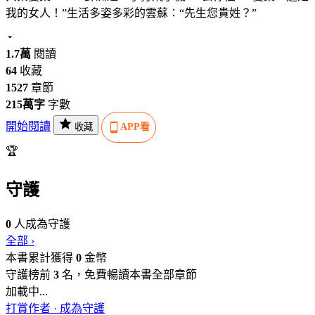
我的女人！”生活多姿多彩的雲蘇：“先生您貴姓？”
1.7萬
閱讀
64
收藏
1527
章節
215萬字
字數
開始閱讀
收藏
APP看
🏆
守護
0
人成為守護
全部 ›
本書累計獲得
0
金幣
守護榜前
3
名，免費暢讀本書全部章節
加載中...
打賞作者 · 成為守護