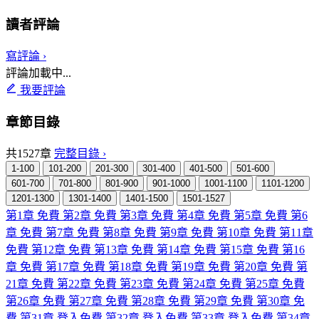
讀者評論
寫評論 ›
評論加載中...
我要評論
章節目錄
共1527章
完整目錄 ›
1-100
101-200
201-300
301-400
401-500
501-600
601-700
701-800
801-900
901-1000
1001-1100
1101-1200
1201-1300
1301-1400
1401-1500
1501-1527
第1章
免費
第2章
免費
第3章
免費
第4章
免費
第5章
免費
第6
章
免費
第7章
免費
第8章
免費
第9章
免費
第10章
免費
第11章
免費
第12章
免費
第13章
免費
第14章
免費
第15章
免費
第16
章
免費
第17章
免費
第18章
免費
第19章
免費
第20章
免費
第
21章
免費
第22章
免費
第23章
免費
第24章
免費
第25章
免費
第26章
免費
第27章
免費
第28章
免費
第29章
免費
第30章
免
費
第31章
登入免費
第32章
登入免費
第33章
登入免費
第34章