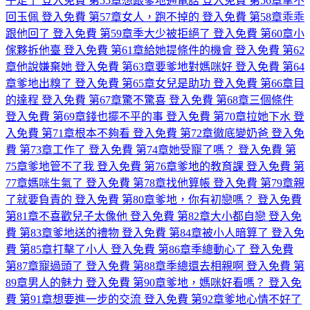
子走了
登入免費
第55章想跟爹地通電話
登入免費
第56章拿不
回玉佩
登入免費
第57章女人，跑不掉的
登入免費
第58章乖乖
跟他回了
登入免費
第59章季大少被拒絕了
登入免費
第60章小
傢夥拆他臺
登入免費
第61章給她提條件的機會
登入免費
第62
章他說嫌棄她
登入免費
第63章要爹地對媽咪好
登入免費
第64
章爹地出糗了
登入免費
第65章女兒是助功
登入免費
第66章目
的達程
登入免費
第67章驚不驚喜
登入免費
第68章三個條件
登入免費
第69章錢也擺不平的事
登入免費
第70章拉她下水
登
入免費
第71章根本不夠看
登入免費
第72章徹底變奶爸
登入免
費
第73章工作了
登入免費
第74章她受寵了嗎？
登入免費
第
75章爹地管不了我
登入免費
第76章爹地的教育課
登入免費
第
77章媽咪生氣了
登入免費
第78章找他算帳
登入免費
第79章親
了就要負責的
登入免費
第80章爹地，你有初戀嗎？
登入免費
第81章不喜歡兒子太像他
登入免費
第82章大小都自戀
登入免
費
第83章爹地送的禮物
登入免費
第84章被小人暗算了
登入免
費
第85章打擊了小人
登入免費
第86章季總動心了
登入免費
第87章寵過頭了
登入免費
第88章季總還去相親啊
登入免費
第
89章男人的魅力
登入免費
第90章爹地，媽咪好看嗎？
登入免
費
第91章想要進一步的交流
登入免費
第92章爹地心情不好了