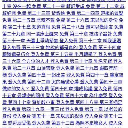
十章 沒在一起
免費
第二十一章 軒軒受虐
免費
第二十二章 叔
叔好兇
免費
第二十三章 背鍋俠
免費
第二十四章 楚楊的質疑
免費
第二十五章 陰魂不散
免費
第二十六章 宋以恩的身份
免
費
第二十七章 知道真相
免費
第二十八章 還可以做朋友
免費
第二十九章 同一張床上醒來
免費
第三十章 被孩子設計
免費
第三十一章 天臺上爭執怒氣
登入免費
第三十二章 叫我溫溫
登入免費
第三十三章 她說的都是真的
登入免費
第三十四章
跟蹤還是巧合
登入免費
第三十五章 半月轉學了
登入免費
第
三十六章 全方位的人才
登入免費
第三十七章 乳名元寶
登入
免費
第三十八章 山頂彆墅
登入免費
第三十九章 跟四年前一
樣
登入免費
第四十章 一起出差
登入免費
第四十一章 鑒定結
果
登入免費
第四十二章 哭的痛徹心扉
登入免費
第四十三章
做你的女人？
登入免費
第四十四章 達成協議
登入免費
第四
十五章 最親密的關係
登入免費
第四十六章 為什麼哭
登入免
費
第四十七章 彆計較小事
登入免費
第四十八章 第三者插足
登入免費
第四十九章 一家三代
登入免費
第五十章 以老公的
身份
登入免費
第五十一章 宋以恩的祝賀
登入免費
第五十二
章 喬舜辰受傷
登入免費
第五十三章 媽咪不是壞女人
登入免