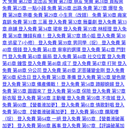
大
免費
第22章 走出去
免費
第23章 朋友
免費
第24章 買股票
免費
第25章 一點小錢
免費
第26章 出路
免費
第27章 爆發
免
費
第28章 抱養
免費
第29章 小生意（改錯）
免費
第30章 廠家
直銷
免費
第31章 三萬
登入免費
第32章 舞臺劇
登入免費
第33
章 商鋪
登入免費
第34章 珺寧
登入免費
第35章 林經理
登入免
費
第36章 賺錢有癮！
登入免費
第37章 嬌小姐
登入免費
第38
章 追星了(小修）
登入免費
第39章 男同學（捉）
登入免費
第
40章 借錢
登入免費
第41章 寧寧的選擇
登入免費
第42章 門對
門
登入免費
第43章 飯局
登入免費
第44章 社交位置
登入免費
第45章 鐘雪
登入免費
第46章 成了
登入免費
第47章 打架
登入
免費
第48章 分公司
登入免費
第49章 泥菩薩變金剛
登入免費
第50章 紀念日
登入免費
第51章 準備
登入免費
第52章 變色龍
登入免費
第53章 備產備戰！
登入免費
第54章 蹺腳媳婦
登入
免費
第55章 圓圓來了
登入免費
第56章 保險
登入免費
第57章
新衣服
登入免費
第58章 主動權
登入免費
第59章 不夜城
登入
免費
第60章 【營養液加更】
登入免費
第61章 情歌對唱
登入
免費
第62章 【營養液破萬加更】
登入免費
第63章 爛尾樓
（捉）
登入免費
第64章 一絕
登入免費
第65章 【營養液破萬
加更】
登入免費
第66章 舊事
登入免費
第67章 【評論破萬加