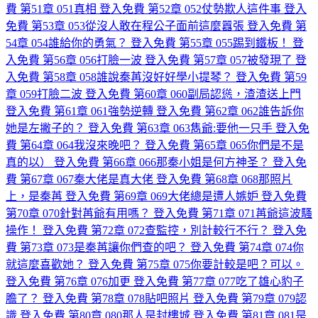
費
第51章 051真相
登入免費
第52章 052仗勢欺人這件事
登入
免費
第53章 053從沒人敢在程公子面前這麼囂張
登入免費
第
54章 054誰給你的勇氣？
登入免費
第55章 055踢到鐵板！
登
入免費
第56章 056打臉一波
登入免費
第57章 057被發現了
登
入免費
第58章 058誰說秦苒沒好好學小提琴？
登入免費
第59
章 059打臉二波
登入免費
第60章 060副局認慫，渣渣送上門
登入免費
第61章 061強勢逆轉
登入免費
第62章 062誰告訴你
她是左撇子的？
登入免費
第63章 063雋爺:要他一只手
登入免
費
第64章 064我沒來晚吧？
登入免費
第65章 065你們是不是
真的以）
登入免費
第66章 066那秦小姐是何方神圣？
登入免
費
第67章 067秦大佬是真大佬
登入免費
第68章 068那照片
上，是秦苒
登入免費
第69章 069大佬總是遭人嫉妒
登入免費
第70章 070針對苒爺有用嗎？
登入免費
第71章 071苒爺這波騷
操作！
登入免費
第72章 072查監控，別計較行不行？
登入免
費
第73章 073是秦苒讓你們查的吧？
登入免費
第74章 074你
就這麼喜歡她？
登入免費
第75章 075你要計較是吧？可以。
登入免費
第76章 076加更
登入免費
第77章 077吃了雄心豹子
膽了？
登入免費
第78章 078貼吧照片
登入免費
第79章 079認
識
登入免費
第80章 080那人是封樓城
登入免費
第81章 081是