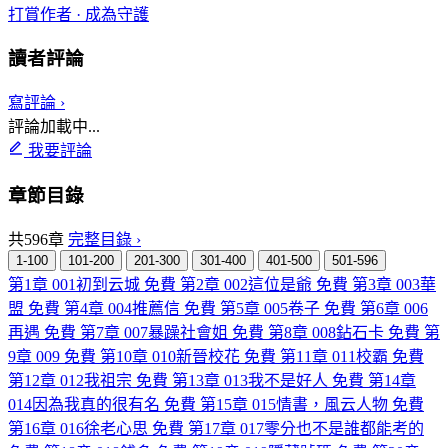
打賞作者 · 成為守護
讀者評論
寫評論 ›
評論加載中...
我要評論
章節目錄
共596章
完整目錄 ›
1-100
101-200
201-300
301-400
401-500
501-596
第1章 001初到云城
免費
第2章 002這位是爺
免費
第3章 003華
盟
免費
第4章 004推薦信
免費
第5章 005卷子
免費
第6章 006
再遇
免費
第7章 007暴躁社會姐
免費
第8章 008鉆石卡
免費
第
9章 009
免費
第10章 010新晉校花
免費
第11章 011校霸
免費
第12章 012我祖宗
免費
第13章 013我不是好人
免費
第14章
014因為我真的很有名
免費
第15章 015情書，風云人物
免費
第16章 016徐老心思
免費
第17章 017零分也不是誰都能考的