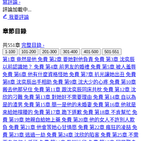
寫評論 ›
評論加載中...
我要評論
章節目錄
共551章
完整目錄 ›
1-100
101-200
201-300
301-400
401-500
501-551
第1章 竟然是他
免費
第2章 要她對他負責
免費
第3章 沈奕辰
以前認識她？
免費
第4章 前男友的婚禮
免費
第5章 被人羞辱
免費
第6章 他有什麼資格怪她
免費
第7章 扒光讓她出丑
免費
第8章 沈奕辰出手相助
免費
第9章 沈大少的心疼
免費
第10章
搬去他那兒住
免費
第11章 跟沈奕辰同床共枕
免費
第12章 沈
欣的刁難
免費
第13章 對她好不需要理由
免費
第14章 自以為
是的渣男
免費
第15章 簡一是他的未婚妻
免費
第16章 他就是
來給她撐腰的
免費
第17章 跪下道歉
免費
第18章 不肯幫忙
免
費
第19章 她親自給她上藥
免費
第20章 他的女人不許別人欺
負
免費
第21章 他會等她心甘情愿
免費
第22章 瘋狂的凌喆
免
費
第23章 逃過一劫
免費
第24章 沈欣的陷害
免費
第25章 不需