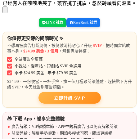
已經有人在嗤嗤地
笑了，叢容挑了挑眉，忽然轉頭看向溫
卿。
LINE 社群
FaceBook 社群
你值得更安靜的閱讀時光 ✨
不想再被廣告打斷劇情、被倒數消耗耐心？升級
SVIP
，把時間留給故
事本身。
$24.99 美金 / 3 個月
，解鎖專屬特權：
全站廣告全屏蔽
小說站、漫畫站、短劇站 SVIP 全通用
季卡 $24.99 美金 · 年卡 $79.99 美金
$24.99 ≈ 一份便當 + 一杯手搖，換三個月極致閱讀體驗，趕快點下方升
級 SVIP，今天就告別廣告煩惱。
立即升級 SVIP
🎁 下載 App，暢享完整體驗
廣告解鎖：VIP解鎖章節，APP中觀看廣告可以免費解鎖閱讀
閱讀體驗：觸屏手勢順滑，閱讀多模式可選，閱讀更順暢