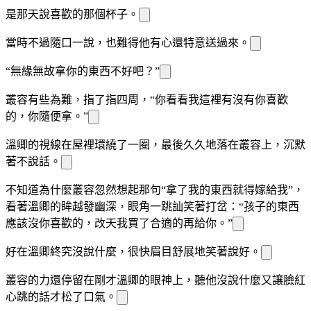
是那天
說喜歡的那個杯子。
當時不過隨口一說，也難得他有心還特意送過來。
“無緣無故拿你的東西不好吧？”
叢容有些為難，指了指四周，“你看看我這裡有沒有你喜歡
的，你隨便拿。”
溫
卿的視線在屋裡環繞了一圈，最後久久地落在叢容
上，沉默
著不說話。
不知道為什麼叢容忽然想起那句“拿了我的東西就得嫁給我”，
看著溫
卿的眸
越發幽深，眼角一跳訕笑著打岔：“
孩子的東西
應該沒你喜歡的，改天我買了合適的再給你。”
好在溫
卿終究沒說什麼，很快眉目舒展地笑著說好。
叢容的
力還停留在剛才溫
卿的眼神上，聽他沒說什麼又讓
臉紅
心跳的話才松了口氣。