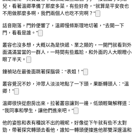
兒，看著溫
卿準備了那麼多菜，有些好奇，“就算是平安夜也
不用做那麼多啊，我們兩個人也吃不完啊？”
話音剛落，門鈴便響了，溫
卿慢條斯理地切著
，“去開一下
門，看看是誰。”
叢容也沒多想，大概以為是快遞、
業之類的，一開門就看到外
面滿滿當當的一群人，一時間有些尷尬，和外面的人大眼瞪小
眼了半天。
鐘禎站在最後面跳著探腦袋
：“表姐！”
叢容
覺
況不妙，沖眾人淡淡地點了一下頭，果斷轉頭
人：“溫
卿！”
溫
卿很快從廚房出來，拉著叢容讓到一邊，低頭輕聲解釋道：
“我同事和學生，讓他們進來吧。”
他的姿態和表
有種說不出的親昵，好像從下午就有些不太對
勁，
帶著探究轉頭去看他，誰知一轉頭便撞進他那雙深邃溫和