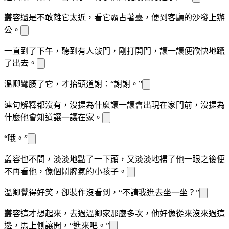
叢容還是不敢離它太近，看它霸占著
臺，便
到客廳的沙發上辦
公。
一直到了下午，聽到有人敲門，
剛打開門，讓一讓便歡快地躥
了出去。
溫
卿彎腰
了
它，才抬頭道謝：“謝謝。”
連句解釋都沒有，沒提為什麼讓一讓會出現在
家門前，沒提為
什麼他會知道讓一讓在
家。
“哦。”
叢容也不問，淡淡地點了一下頭，又淡淡地掃了他一眼之後便
不再看他，像個鬧脾氣的小孩子。
溫
卿覺得好笑，卻裝作沒看到，“不請我進去坐一坐？”
叢容這才想起來，
去過溫
卿家那麼多次，他好像從來沒來過
這
邊，馬上側
讓開，“進來吧。”