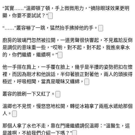
“其實……”溫
卿頓了頓，手上微微用力，“摘除眼球效果更明
顯，你要不要試試？”
“……”叢容嚇了一跳，猛然抬手拂掉他的手。
廚房的玻璃門忽然被拉開，一道男聲很快響起，不見尷尬反倒
是調侃的意味重一些，“哎喲，對不起，對不起，我進來拿水
的，你們繼續，繼續啊。”
他一手搭在
肩上，一手覆在
臉上，幾乎是半摟的姿勢把
扣在懷
裡，而
因為剛才和他說話，半仰著臉正對著他，兩人的頭挨得
極近，呼吸相聞，當真是曖昧又纏綿，
叢容的臉刷一下又紅了。
溫
卿也不見慌
，慢悠悠地松開
，轉
從冰箱拿了兩瓶水遞給那個
人。
那個人拿了水也不走，靠在門邊繼續調侃溫
卿：“溫醫生，這
是誰啊，不給我們介紹一下嗎？”