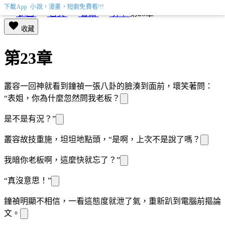
下載App 小說，漫畫，短劇免費看!!!
返回
首頁
書籍
分享
第23章
收藏
第23章
叢容一回神就看到鐘禎一張八卦的臉湊到
面前，壞笑著問：
“表姐，你為什麼忽然問我老板？
是不是有
況？”
叢容故技重施，坦坦
地點頭，“是啊，上次不是說了嗎？
我暗
你老板啊，這麼快就忘了？”
“真沒意思！”
鐘禎明顯不相信，一看
這態度就泄了氣，重新趴到電腦前摳論
文。