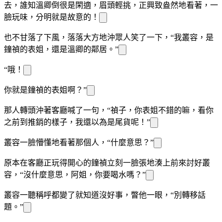
去，誰知溫
卿倒很是閑適，眉頭輕挑，正興致盎然地看著
，一
臉玩味，分明就是故意的！
也不甘落了下風，落落大方地沖眾人笑了一下，“我
叢容，是
鐘禎的表姐，還是溫
卿的鄰居。”
“哦！
你就是鐘禎的表姐啊？”
那人轉頭沖著客廳喊了一句，“禎子，你表姐
不錯的嘛，看你
之前到
推銷的樣子，我還以為是尾貨呢！”
叢容一臉懵懂地看著那個人，“什麼意思？”
原本在客廳正玩得開心的鐘禎立刻一臉
張地湊上前來討好叢
容，“沒什麼意思，阿姐，你要喝水嗎？”
叢容一聽稱呼都變了就知道沒好事，瞥他一眼，“別轉移話
題。”