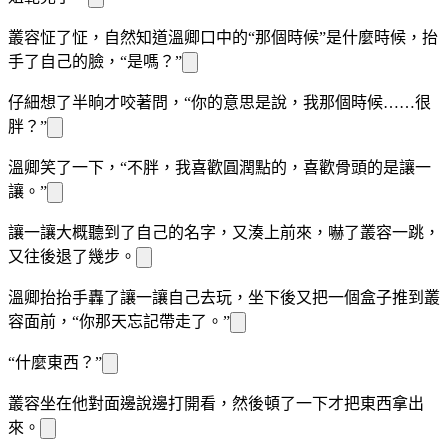
叢容怔了怔，
自然知道溫
卿口中的“那個時候”是什麼時候，抬
手
了
自己的臉，“是嗎？”
仔細想了半晌才咬著
問，“你的意思是說，我那個時候……很
胖？”
溫
卿笑了一下，“不胖，我喜歡圓潤點的，喜歡骨頭的是讓一
讓。”
讓一讓大概聽到了自己的名字，又湊上前來，嚇了叢容一跳，
又往後退了幾步。
溫
卿抬抬手轟了讓一讓自己去玩，坐下後又把一個盒子推到叢
容面前，“你那天忘記帶走了。”
“什麼東西？”
叢容坐在他對面邊說邊打開看，然後頓了一下才把東西拿出
來。