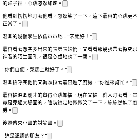
的眸子裡，心跳忽然加速。
他看到
愣愣地盯著他看，忽然笑了一下，這下叢容的心跳更不
正常了。
溫
卿的幾個學生依舊乖乖地
：“表姐好！”
叢容看著憑空多出來的表弟表妹們，又看看那幾張帶著探究眼
神看
的陌生面孔，很是心虛地應了一聲。
“你們自便，菜馬上就好了。”
溫
卿招呼完他們又轉頭拉著叢容進了廚房，“你進來幫忙。”
叢容被溫
卿剛才的舉
得心跳如擂，現在又被一群人盯著看，
畢
竟是見過大場面的，強裝鎮定地微微笑了一下，施施然進了廚
房。
後還傳來小聲的討論聲。
“這是溫
卿的
朋友？”