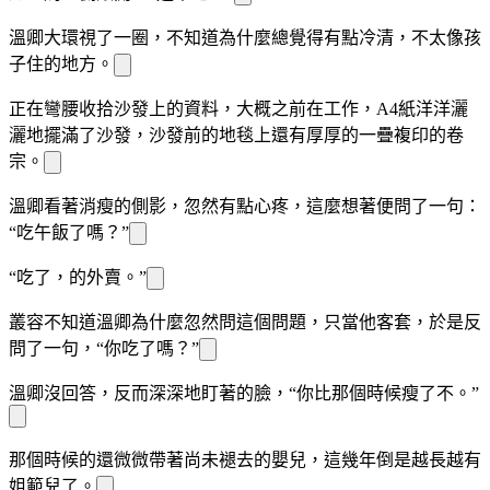
溫
卿大
環視了一圈，不知道為什麼總覺得有點冷清，不太像
孩
子住的地方。
正在彎腰收拾沙發上的資料，大概之前在工作，A4紙洋洋灑
灑地擺滿了沙發，沙發前的地毯上還有厚厚的一疊複印的卷
宗。
溫
卿看著
消瘦的側影，忽然有點心疼，這麼想著便問了一句：
“吃午飯了嗎？”
“吃了，
的外賣。”
叢容不知道溫
卿為什麼忽然問這個問題，只當他客套，於是反
問了一句，“你吃了嗎？”
溫
卿沒回答，反而深深地盯著
的臉，“你比那個時候瘦了不
。”
那個時候的
還微微帶著尚未褪去的嬰兒
，這幾年倒是越長越有
姐範兒了。