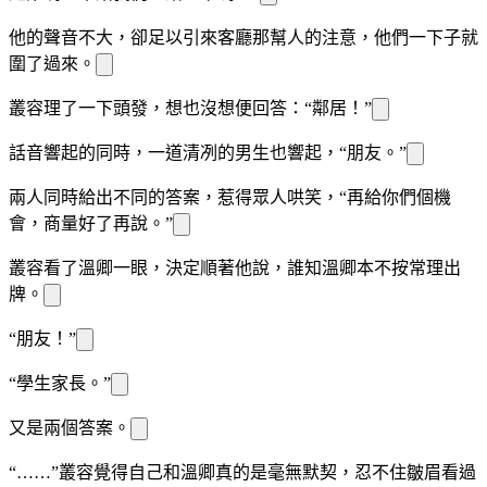
他的聲音不大，卻足以引來客廳那幫人的注意，他們一下子就
圍了過來。
叢容理了一下頭發，想也沒想便回答：“鄰居！”
話音響起的同時，一道清冽的男生也響起，“朋友。”
兩人同時給出不同的答案，惹得眾人哄笑，“再給你們個機
會，商量好了再說。”
叢容看了溫
卿一眼，決定順著他說，誰知溫
卿
本不按常理出
牌。
“朋友！”
“學生家長。”
又是兩個答案。
“……”叢容覺得自己和溫
卿真的是毫無默契，忍不住皺眉看過