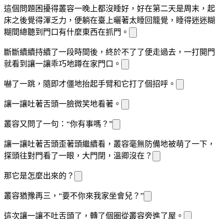
這個問題困擾得叢容一晚上都沒睡好，好在第二天是周末，
起
床之後覺得渾
乏力，便躺在
臺上曬著太
睡回籠覺，睡得迷迷糊
糊間總聽到門口有什麼東西在抓門。
斷斷續續持續了一段時間後，
終於
不了了便走過去，一打開門
就看到讓一讓乖巧地蹲在
家門口。
嚇了一跳，隨即才僵
地抬起手臂和它打了個招呼。
讓一讓吐著舌頭一臉微笑地看著
。
叢容又問了一句：“你有事嗎？”
讓一讓吐著舌頭歪著頭繼續看
，叢容毫無防備地被萌了一下，
探頭往對門看了一眼，大門
閉，溫
卿沒在？
那它是怎麼出來的？
叢容猶豫再三，“要不你來我家坐會兒？”
這次讓一讓不吐舌頭了，轉了個圈從叢容
旁進了屋。