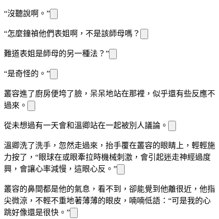
“沒聽說啊。”
“怎麼鐘禎他們
表姐啊，不是該
師母嗎？
難道表姐是師母的另一種
法？”
“是
奇怪的。”
叢容進了廚房便垮了臉，呆呆地站在那裡，似乎還有些反應不
過來。
從未想過有一天會和溫
卿站在一起被別人議論。
溫
卿洗了洗手，忽然走過來，抬手覆在叢容的眼睛上，輕輕施
力按
了
，“眼球在
或眼
牽拉時
機械
刺激，會引起迷走神經過度
興
，會讓心率減慢，這
眼心反
。”
叢容的鼻間都是他的氣息，
看不到，卻能
覺到他離
很近，他指
尖微涼，不輕不重地
著
薄薄的眼皮，
喃喃低語：“可是我的心
跳好像還是很快。”