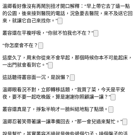
溫
卿看
好像沒有再鬧別扭才開口解釋：“早上帶它去了遠一點
的公園，後來接到醫院的電話，
況
急要去醫院，來不及送它回
來，就讓它自己來找你。”
叢容還在平複呼吸，“你就不怕我也不在？”
“你怎麼會不在？
這麼久了，周末你從來不會早起，那個時候你
本不可能起床，
一出門就會看到它。”
這話聽得叢容面
一沉，是說
懶？
溫
卿眼看
況不對，立即轉移話題，“我買了菜，今天是平安
夜，要不要一起吃晚飯，算是謝謝你照顧讓一讓？”
叢容還真是
了，掙紮半晌才一臉糾結地點了點頭。
溫
卿忍著笑帶著讓一讓準備回去，“那一會兒過來幫忙。”
說是幫忙，其實叢容不過就是做些遞個勺子、接個盤子的活