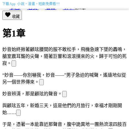
下載App 小說，漫畫，短劇免費看!!!
返回
首頁
書籍
分享
第1章
收藏
第1章
妙音始終
揪著顧玹腰間的
服不敢松手，飛機急速下墜的轟鳴，
艙室
震耳
聾的尖
聲，隨著巨響和滾滾撲來的火，歸于可怕的死
寂。
“妙音——你別嚇我，妙音——”男子急迫的喊聲，遙遠地似從
另一個世界傳來。
妙音辨清，那是顧玹的聲音。
與顧玹
五年，新婚三天，這是他們的
月旅行，幸福才剛剛開
始……
于是，
憑著一
本能靠近那聲音，腹中詭異地一團熱流滾
四肢百