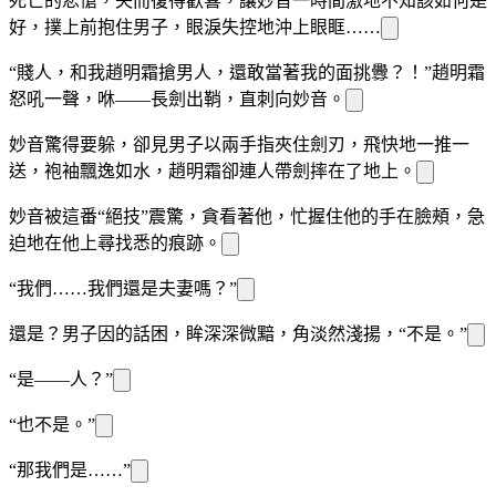
死亡的悲愴，失而復得歡喜，讓妙音一時間激
地不知該如何是
好，
撲上前抱住男子，眼淚失控地沖上眼眶……
“賤人，和我趙明霜搶男人，還敢當著我的面挑釁？！”趙明霜
怒吼一聲，咻——長劍出鞘，直刺向妙音。
妙音驚得要躲，卻見男子以兩
手指夾住劍刃，飛快地一推一
送，袍袖飄逸如水，趙明霜卻連人帶劍摔在了地上。
妙音被這番“絕技”震驚，貪
看著他，忙握住他的手
在臉頰，急
迫地在他
上尋找
悉的痕跡。
“我們……我們還是夫妻嗎？”
還是？男子因
的話困
，眸
深深微黯，
角淡然淺揚，“不是。”
“是
——人？”
“也不是。”
“那我們是……”