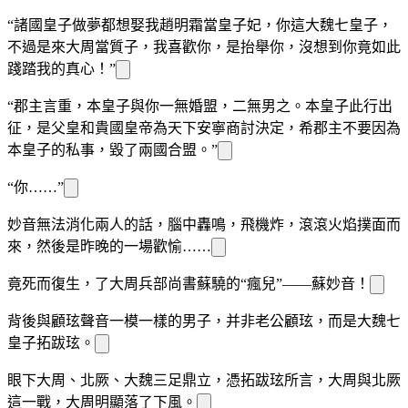
“諸國皇子做夢都想娶我趙明霜當皇子妃，你這大魏七皇子，
不過是來大周當質子，我喜歡你，是抬舉你，沒想到你竟如此
踐踏我的真心！”
“郡主言重，本皇子與你一無婚盟，二無男
之
。本皇子此行出
征，是父皇和貴國皇帝為天下安寧商討決定，希
郡主不要因為
本皇子的私事，毀了兩國合盟。”
“你……”
妙音無法消化兩人的話，腦中轟鳴，飛機
炸，滾滾火焰撲面而
來，然後是昨晚的一場歡愉……
竟死而復生，
了大周兵部尚書蘇驍的“瘋
兒”——蘇妙音！
背後與顧玹聲音一模一樣的男子，并非
老公顧玹，而是大魏七
皇子拓跋玹。
眼下大周、北厥、大魏三足鼎立，憑拓跋玹所言，大周與北厥
這一戰，大周明顯落了下風。