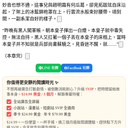
妙音也想不通，這事兒與趙明霜有何瓜葛，卻見拓跋玹自床沿
起
，
了
架上的冰藍錦袍罩在
上，行雲流水般束好腰帶，頃刻
間，一副
系潔
自好的樣子。
“昨晚有黑
人闖
軍帳，朝本皇子揮出一
白煙，本皇子就中毒失
控，無法自持，黑
人又扛著一個
子丟在本皇子的床榻上，當時
本皇子并不知
就是兵部尚書蘇驍之
，見
昏迷不醒，就……”
（本章完）
LINE 社群
FaceBook 社群
你值得更安靜的閱讀時光 ✨
不想再被廣告打斷劇情、被倒數消耗耐心？升級
SVIP
，把時間留給故
事本身。
$24.99 美金 / 3 個月
，解鎖專屬特權：
全站廣告全屏蔽
小說站、漫畫站、短劇站 SVIP 全通用
季卡 $24.99 美金 · 年卡 $79.99 美金
$24.99 ≈ 一份便當 + 一杯手搖，換三個月極致閱讀體驗，趕快點下方升
級 SVIP，今天就告別廣告煩惱。