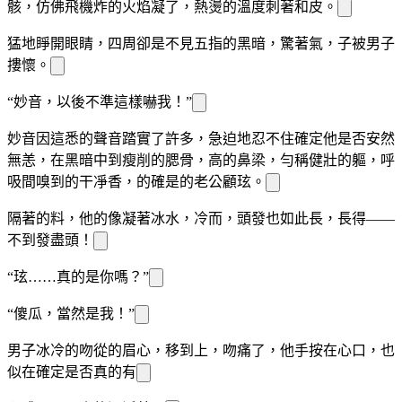
骸，仿佛飛機
炸的火焰凝
了
，熱燙的溫度刺著
和皮
。
猛地睜開眼睛，四周卻是不見五指的黑暗，
驚
著
氣，
子被男子
摟
懷。
“妙音，以後不準這樣嚇我！”
妙音因這
悉的聲音踏實了許多，急迫地忍不住確定他是否安然
無恙，在黑暗中
到瘦削的腮骨，高
的鼻梁，勻稱健壯的
軀，呼
吸間嗅到的干凈
香，的確是
的老公顧玹。
隔著
的
料，他的
像凝著冰水，冷而
，頭發也如此長，長得——
不到發
盡頭！
“玹……真的是你嗎？”
“傻瓜，當然是我！”
男子冰冷的吻從
的眉心，移到
上，吻痛了
，他手按在
心口，也
似在確定
是否真的有