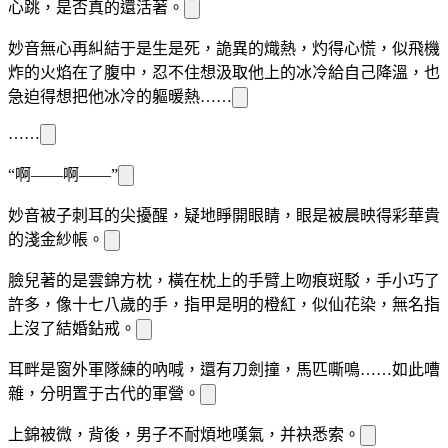
心跳，是否真的還活著。
妙音無心再糾結于是生是死，
詭異的熾熱，灼得
心慌，似飛機
炸的火焰
在了腹中，
忍不住想汲取他
上的冰冷給自己降溫，也
急迫得想把他冰冷的
軀暖熱……
……
“啊——啊——”
妙音被
子刺耳的尖
擾醒，疑
地睜開眼睛，
眼是被晨
映得
彩華貴
的淺金紗帳。
臉兒
著的是雲錦方枕，橫在枕上的手臂上吻痕斑駁，手小巧了
許多，像十七八歲
的手，指甲是
明的橙紅，似
仙花
染
，無名指
上沒了結婚鉆戒。
耳畔是窗外軍隊
練的吶喊，還有刀劍
撞，馬匹嘶鳴……如此嘈
雜，分明置
于古代的軍營。
上錦被微
，背後，男子不耐煩地嘆氣，并
袂悉索。