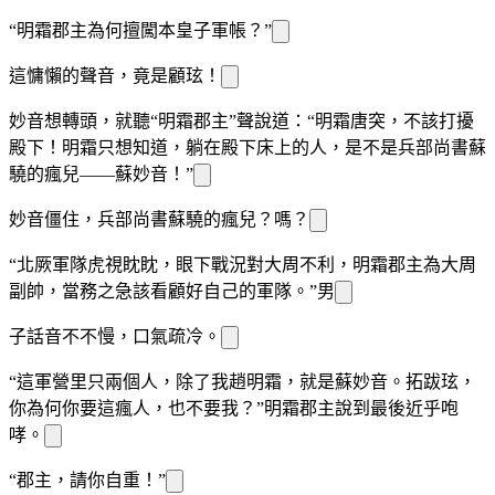
“明霜郡主為何擅闖本皇子軍帳？”
這慵懶的聲音，竟是顧玹！
妙音想轉頭，就聽“明霜郡主”
聲說道：“明霜唐突，不該打擾
殿下！明霜只想知道，躺在殿下床上的
人，是不是兵部尚書蘇
驍的瘋
兒——蘇妙音！”
妙音僵住，兵部尚書蘇驍的瘋
兒？
嗎？
“北厥軍隊虎視眈眈，眼下戰況對大周不利，明霜郡主
為大周
副帥，當務之急該看顧好自己的軍隊。”男
子話音不
不慢，口氣疏冷。
“這軍營里只兩個
人，除了我趙明霜，就是蘇妙音。拓跋玹，
你為何你要這瘋
人，也不要我？”明霜郡主說到最後近乎咆
哮。
“郡主，請你自重！”