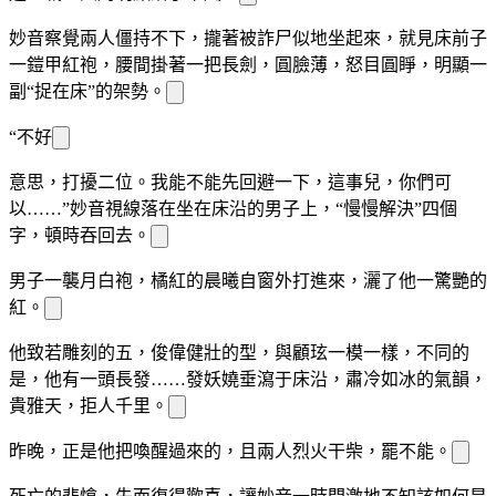
妙音察覺兩人僵持不下，攏著
被詐尸似地坐起
來，就見床前
子
一
鎧甲紅袍，腰間掛著一把長劍，圓臉薄
，怒目圓睜，明顯一
副“捉
在床”的架勢。
“不好
意思，打擾二位。我能不能先回避一下，這事兒，你們可
以……”妙音視線落在坐在床沿的男子
上，“慢慢解決”四個
字，頓時吞回去。
男子一襲月白
袍，橘紅的晨曦自窗外打進來，灑了他一
驚艷的
紅
。
他
致若雕刻的五
，俊偉健壯的
型，與顧玹一模一樣，不同的
是，他有一頭長發……發
妖嬈垂瀉于床沿，肅冷如冰的氣韻，
貴雅天
，拒人千里。
昨晚，正是他把
喚醒過來的，且兩人烈火干柴，
罷不能。