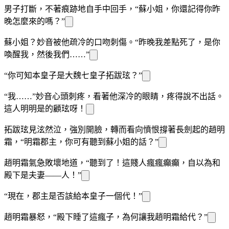
男子打斷
，不著痕跡地自
手中
回手，“蘇小姐，你還記得你昨
晚怎麼來的嗎？”
蘇小姐？妙音被他疏冷的口吻刺傷。“昨晚我差點死了，是你
喚醒我，然後我們……”
“你可知本皇子是大魏七皇子拓跋玹？”
“我……”妙音心頭刺疼，看著他深冷的眼睛，疼得說不出話。
這人明明是
的顧玹呀！
拓跋玹見
泫然
泣，強
別開臉，轉而看向憤恨撐著長劍起
的趙明
霜，“明霜郡主，你可有聽到蘇小姐的話？”
趙明霜氣急敗壞地道，“聽到了！這賤人瘋瘋癲癲，自以為和
殿下是夫妻
——人！”
“現在，郡主是否該給本皇子一個
代！”
趙明霜暴怒，“殿下睡了這瘋
子，為何讓我趙明霜給
代？”