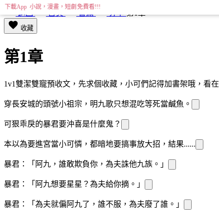
下載App 小說，漫畫，短劇免費看!!!
返回
首頁
書籍
分享
第1章
收藏
第1章
1v1雙潔雙寵預收文，先求個收藏，小可
們記得加書架哦，看在
穿
長安城的頭號小祖宗，明九歌只想混吃等死當鹹魚。
可
狠乖戾的暴君要
沖喜是什麼鬼？
本以為要進宮當小可憐，
都暗
地要搞事放大招，結果......
暴君：「阿九，誰敢欺負你，為夫誅他九族。」
暴君：「阿九想要星星？為夫給你摘。」
暴君：「為夫就偏
阿九了，誰不服，為夫廢了誰。」