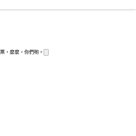
票，麼麼，
你們喲。