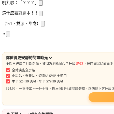
明九歌：「？？？」
這什麼豪寵劇本！！
（1v1，雙潔，甜寵）
。
你值得更安靜的閱讀時光 ✨
不想再被廣告打斷劇情、被倒數消耗耐心？升級
SVIP
，把時間留給故事本
全站廣告全屏蔽
小說站、漫畫站、短劇站 SVIP 全通用
季卡 $24.99 美金 · 年卡 $79.99 美金
$24.99 ≈ 一份便當 + 一杯手搖，換三個月極致閱讀體驗，趕快點下方升級