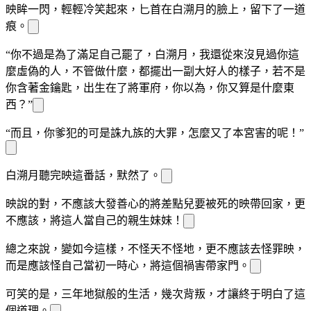
映
眸一閃，輕輕冷笑起來，匕首
在白溯月的臉上，留下了一道
痕。
“你不過是為了滿足自己罷了，白溯月，我還從來沒見過你這
麼虛偽的
人，不管做什麼，都擺出一副大好人的樣子，若不是
你含著金鑰匙，出生在了將軍府，你以為，你又算是什麼東
西？”
“而且，你爹犯的可是誅九族的大罪，怎麼又
了本宮害的呢！”
白溯月聽完
映
這番話，默然了。
映
說的對，
不應該大發善心的將差點兒要被
死的
映
帶回家，更
不應該，將這
人當
自己的親生妹妹！
總之來說，
變
如今這樣，不怪天不怪地，更不應該去怪罪
映
，
而是應該怪
自己當初一時心
，將
這個禍害帶
家門。
可笑的是，三年地獄般的生活，幾次背叛，才讓
終于明白了這
個道理。