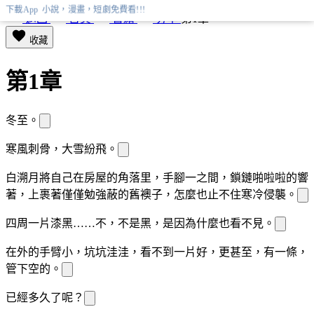
下載App 小說，漫畫，短劇免費看!!!
返回
首頁
書籍
分享
第1章
收藏
第1章
冬至。
寒風刺骨，大雪紛飛。
白溯月將自己
在房屋的角落里，手腳一
之間，鎖鏈啪啦啦的響
著，
上裹著僅僅勉強蔽
的舊襖子，怎麼也止不住寒冷侵襲。
四周一片漆黑……不，不是黑，是因為
什麼也看不見。
在外的手臂小
，坑坑洼洼，看不到一片好
，更甚至，有一條
，
管下空
的。
已經多久了呢？