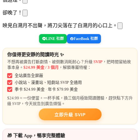
卻晚了！
映
見白溯月不出聲，將刀尖落在了白溯月的心口上。
LINE 社群
FaceBook 社群
你值得更安靜的閱讀時光 ✨
不想再被廣告打斷劇情、被倒數消耗耐心？升級
SVIP
，把時間留給故
事本身。
$24.99 美金 / 3 個月
，解鎖專屬特權：
全站廣告全屏蔽
小說站、漫畫站、短劇站 SVIP 全通用
季卡 $24.99 美金 · 年卡 $79.99 美金
$24.99 ≈ 一份便當 + 一杯手搖，換三個月極致閱讀體驗，趕快點下方升
級 SVIP，今天就告別廣告煩惱。
立即升級 SVIP
🎁 下載 App，暢享完整體驗