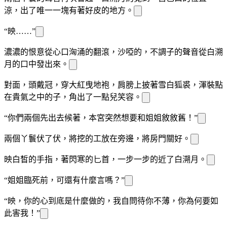
涼，
出了唯一一塊有著好皮
的地方。
“
映
……”
濃濃的恨意從心口洶涌的翻滾，沙啞的，不
調子的聲音從白溯
月的口中發出來。
對面，頭戴
冠，
穿大紅
曳地
袍，肩膀上披著雪白狐裘，渾
裝點
在貴氣之中的
子，
角
出了一點兒笑容。
“你們兩個先出去候著，本宮突然想要和姐姐敘敘舊！”
兩個丫鬟伏了伏
，將挖
的工
放在旁邊，將房門關好。
映
白皙的手指，
著閃
寒
的匕首，一步一步的
近了白溯月。
“姐姐臨死前，可還有什麼
言嗎？”
“
映
，你的心到底是什麼做的，我自問待你不薄，你為何要如
此害我！”