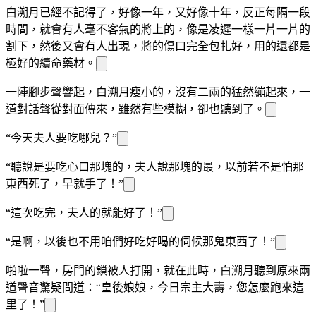
白溯月已經不記得了，好像一年，又好像十年，反正每隔一段
時間，就會有人毫不客氣的將
上的
，像是凌遲一樣一片一片的
割下，然後又會有人出現，將
的傷口完全包扎好，用的還都是
極好的續命藥材。
一陣腳步聲響起，白溯月瘦小的，沒有二兩
的
猛然
繃起來，一
道對話聲從對面傳來，雖然有些模糊，卻也聽到了。
“今天夫人要吃哪兒？”
“聽說是要吃心口那塊的，夫人說那塊的
最
，以前若不是怕那
東西死了，早就
手了！”
“這次吃完，夫人的
就能好了！”
“是啊，以後也不用咱們好吃好喝的伺候那鬼東西了！”
啪啦一聲，房門的鎖被人打開，就在此時，白溯月聽到原來兩
道聲音驚疑問道：“皇後娘娘，今日宗主大壽，您怎麼跑來這
里了！”