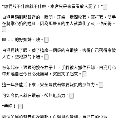
“你們該干什麼就干什麼，本宮只是來看看故人罷了！”
白溯月聽到那聲音的一瞬間，牙齒一瞬間
咬著，渾
打著
，雙手
在將掌心掐的通紅，因為那聲音的主人就算化
了灰，
也記得。
映
……
的好姐妹，
映
。
白溯月瞎了眼，養了這麼一個吸
的白眼狼，害得自己落得家破
人亡，墮
地獄的下場。
被架起來，狠狠的按在柱子上，手腳被人抓住捆綁，白溯月心
中知曉自己今日必死無疑，突然笑了起來。
這一年多
能活下來，完全是仗著想要報仇的那
氣力。
可如今仇人就在眼前，
卻無能為力。
“
手吧！”
兩個丫鬟的聲音再次響起，白溯月
約
覺到，自己
口的位置一