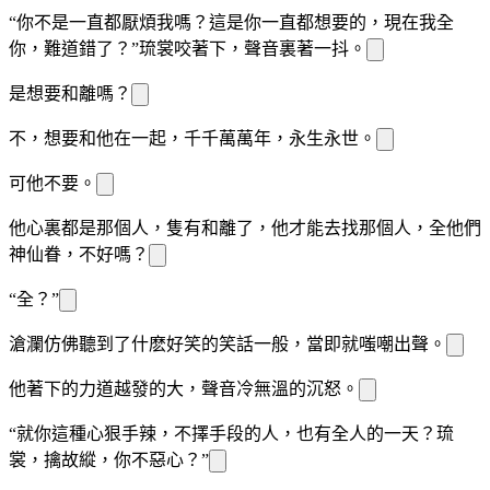
“你不是一直都厭煩我嗎？這是你一直都想要的，現在我
全
你，難道錯了？”琉裳咬著下
，聲音裏
著一
抖。
是
想要和離嗎？
不，
想要和他在一起，千千萬萬年，永生永世。
可他不要。
他心裏都是那個
人，隻有和離了，他才能去找那個
人，
全他們
神仙眷
，不好嗎？
“
全？”
滄瀾仿佛聽到了什麽好笑的笑話一般，當即就嗤嘲出聲。
他
著
下
的力道越發的大，聲音
冷無溫的沉怒。
“就你這種心狠手辣，不擇手段的
人，也有
全人的一天？琉
裳，
擒故縱，你不惡心？”