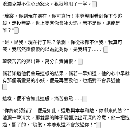
滄瀾克製不住心頭怒火，狠狠地甩了
一
掌。
“琉裳，你到現在還在
，你可真行！本尊親眼看到你下令追
殺
，
走投無路，世上隻有你會冰火焰，若不是你，還能是
誰？”
“是，是我，現在行了吧？滄瀾，你從來都不信我，我真可
笑，我居然還傻傻的以為能夠
你，是我錯了……”
琉裳苦苦的笑出聲，萬分自責悔恨。
倘若
知道他們會是這樣的結果，倘若
一早知道，他的心中早就
有那個
聶靈兒的小妖，
便是再喜歡他，也絕對不會靠近他——
這樣，便不會如此這般，痛苦煎熬……
“你終於認錯了！便是如此，還敢與本尊和離，你哪來的臉？”
滄瀾一聲冷笑，那雙黑
的眸子裏翻滾出深深的冷意，他一把拽
過
，撕了
的
，“琉裳，本尊永遠不會放過你！”