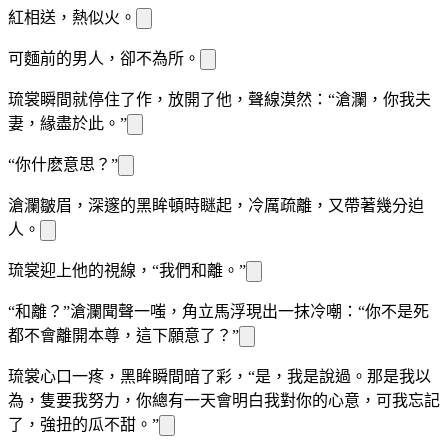
紅
相送，熱
似火。
可麵前的男人，卻不為所
。
琉裳瞬間就停住了
作，放開了他，聲線漠然：“滄瀾，你我夫
妻，緣盡於此。”
“你什麽意思？”
滄瀾皺眉，深邃的黑眸頓時瞇起，冷厲疏離，又帶著幾分迫
人。
琉裳迎上他的視線，“我們和離。”
“和離？”滄瀾聞聲一嗤，
角立馬浮現出一抹冷嘲：“你不是死
都不會離開本尊，這下願意了？”
琉裳心口一疼，黑眸瞬間暗了
彩，“是，我是說過。那是我以
為，隻要我努力，你總有一天會明白我對你的心意，可我忘記
了，強扭的瓜不甜。”