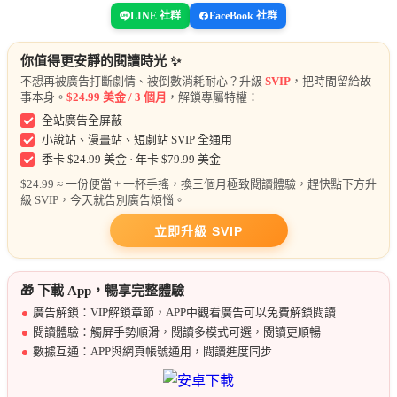
LINE 社群
FaceBook 社群
你值得更安靜的閱讀時光 ✨
不想再被廣告打斷劇情、被倒數消耗耐心？升級
SVIP
，把時間留給故
事本身。
$24.99 美金 / 3 個月
，解鎖專屬特權：
全站廣告全屏蔽
小說站、漫畫站、短劇站 SVIP 全通用
季卡 $24.99 美金 · 年卡 $79.99 美金
$24.99 ≈ 一份便當 + 一杯手搖，換三個月極致閱讀體驗，趕快點下方升
級 SVIP，今天就告別廣告煩惱。
立即升級 SVIP
🎁 下載 App，暢享完整體驗
廣告解鎖：VIP解鎖章節，APP中觀看廣告可以免費解鎖閱讀
閱讀體驗：觸屏手勢順滑，閱讀多模式可選，閱讀更順暢
數據互通：APP與網頁帳號通用，閱讀進度同步