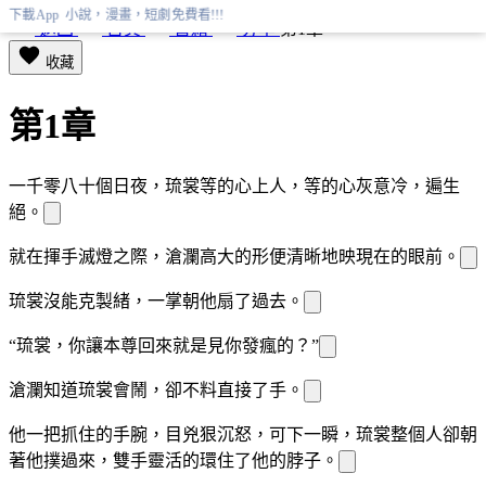
下載App 小說，漫畫，短劇免費看!!!
返回
首頁
書籍
分享
第1章
收藏
第1章
一千零八十個日夜，琉裳等
的心上人，等的心灰意冷，遍生
絕
。
就在
揮手滅燈之際，滄瀾高大的
形便清晰地映現在
的眼前。
琉裳沒能克製
緒，一
掌朝他扇了過去。
“琉裳，你讓本尊回來就是見你發瘋的？”
滄瀾知道琉裳會鬧，卻不料
直接
了手。
他一把抓住
的手腕，目
兇狠沉怒，可下一瞬，琉裳整個人卻朝
著他撲過來，雙手靈活的環住了他的脖子。