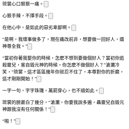
琉裳心口狠狠一痛。
心狠手辣，不擇手段。
在他心中，是如此的惡劣卑鄙啊。
“是啊，我壞事做多了，現在痛改前非，想要做一回好人，還
神尊
全我。”
“當初你
著我娶你的時候，怎麽不想到要做個好人？當初你追
殺靈兒，害
自毀元神的時候，你怎麽不做個好人？”滄瀾冷
笑，“琉裳，這才區區幾年你就忍不住了，本尊對你的折磨，
這才剛剛開始！”
一字一句，字字珠璣，萬箭穿心，也不過如此。
琉裳的臉
蒼白了幾分，“滄瀾，你要我說多
遍，聶靈兒自毀元
神跟我沒有任何關係！”
“啪！”