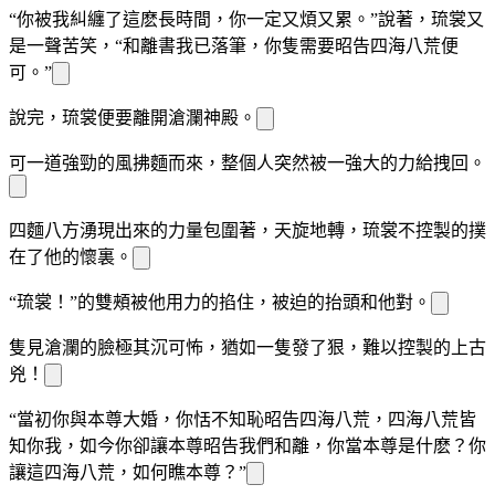
“你被我糾纏了這麽長時間，你一定又煩又累。”說著，琉裳又
是一聲苦笑，“和離書我已落筆，你隻需要昭告四海八荒便
可。”
說完，琉裳便要離開滄瀾神殿。
可一道強勁的風拂麵而來，
整個人突然被一
強大的力給拽回。
四麵八方湧現出來的力量包圍著
，天旋地轉，琉裳不
控製的撲
在了他的懷裏。
“琉裳！”
的雙頰被他用力的掐住，被迫的抬頭和他對
。
隻見滄瀾的臉
極其
沉可怖，猶如一隻發了狠，難以控製的上古
兇
！
“當初你與本尊大婚，你恬不知恥昭告四海八荒，四海八荒皆
知你我，如今你卻讓本尊昭告我們和離，你當本尊是什麽？你
讓這四海八荒，如何瞧本尊？”