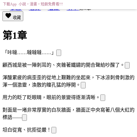
下載App 小說，漫畫，短劇免費看!!!
返回
首頁
書籍
分享
第1章
收藏
第1章
「咔噠……噠噠噠……」
顧西城是被一陣刺耳的、夾雜著鐵鏽
的開合聲給吵醒了。
渾
酸累疲
的
病歪歪的從地上艱難的坐起來，
下冰涼刺骨刺激的
渾
一個激靈，渙散的瞳孔猛的睜開。
用力的眨了眨眼睛，眼前的景
變得逐漸清晰。
對面是一堵非常厚實的白灰
牆面，牆面正中央寫著八個大紅
的
標語——
坦白從寬、抗拒從嚴！