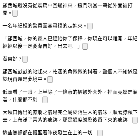
顧西城還沒有從震驚中回過神來，鐵門咣當一聲從外面被打
開。
一名年紀輕的
警員面容肅穆的走進來。
「顧西城，你的家人已經給你
了保釋，你現在可以離開，年紀
輕輕以後一定要潔
自好，出去吧！」
潔
自好？
顧西城獃獃的站起來，乾涸的
角微微的
抖著，整個人不知道是
於現實還是夢境中。
低頭看了一眼，上半
除了一條蔽
的褶皺外套外，裡面竟然是
溜
溜，什麼都不剩！
大
領口傳出的糜爛之氣是完全屬於陌生人的氣味，順著脖頸
下
去，
上布滿了青紫
的痕跡，那是過度縱慾後留下來的痕跡！
這些無疑都在提醒著昨夜發生在
上的一切！