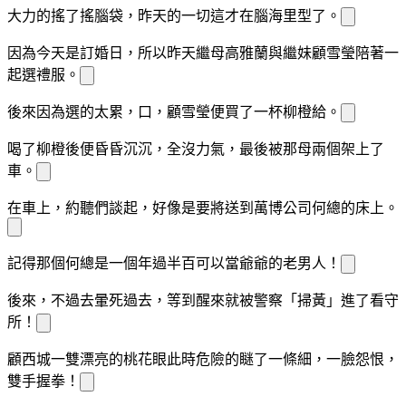
大力的搖了搖腦袋，昨天的一切這才在
腦海里
型了。
因為今天是
訂婚日，所以昨天繼母高雅蘭與繼妹顧雪瑩陪著
一
起選禮服。
後來因為選的太累，
口
，顧雪瑩便買了一杯柳橙
給
。
喝了柳橙
後便昏昏沉沉，全
沒力氣，最後被那母
兩個架上了
車。
在車上，
約聽
們談起，好像是要將
送到萬博公司何總的床上。
記得那個何總是一個年過半百可以當
爺爺的老男人！
後來，
不過去暈死過去，等到
醒來就被警察「掃黃」進了看守
所！
顧西城一雙漂亮的桃花眼此時危險的瞇
了一條細
，一臉怨恨，
雙手
握
拳！