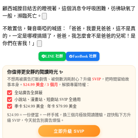
顧西城膛目結舌的瞪視著
，這個消息令
呼吸困難，彷彿缺氧了
一般，瀕臨死亡。
不敢置信，聲音嘶啞的喊道：「爸爸，我要見爸爸，這不是真
的，一定是哪裡搞錯了，爸爸，我怎麼會不是爸爸的
兒呢！是
你們在害我！」
LINE 社群
FaceBook 社群
你值得更安靜的閱讀時光 ✨
不想再被廣告打斷劇情、被倒數消耗耐心？升級
SVIP
，把時間留給故
事本身。
$24.99 美金 / 3 個月
，解鎖專屬特權：
全站廣告全屏蔽
小說站、漫畫站、短劇站 SVIP 全通用
季卡 $24.99 美金 · 年卡 $79.99 美金
$24.99 ≈ 一份便當 + 一杯手搖，換三個月極致閱讀體驗，趕快點下方升
級 SVIP，今天就告別廣告煩惱。
立即升級 SVIP