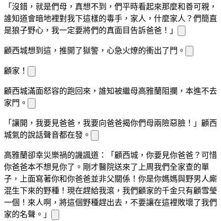
「沒錯，就是
們母
，真想不到，
們平時看起來那麼和善可親，
誰知道會暗地裡對我下這樣的毒手，家人，什麼家人？
們簡直
是狼子野心，我一定要將
們的真面目告訴爸爸！」
顧西城想到這，推開了
獄警，心急火燎的衝出了門。
顧家！
顧西城滿面怒容的跑回來，誰知
被繼母高雅蘭阻攔，
本進不去
家門。
「讓開，我要見爸爸，我要向爸爸揭
你們母
兩險惡
臉！」顧西
城氣的說話聲音都在發
。
高雅蘭卻幸災樂禍的譏諷道：「顧西城，你要見你爸爸？可惜
你爸爸
本不想見你了。剛才醫院送來了上周我們全家查
的單
子，上面寫著你和你爸爸並非父
關係！你是你媽媽與野男人廝
混生下來的野種！現在趕
給我滾，我們顧家的千金只有顧雪瑩
一個！來人啊，將這個野種趕出去，不要讓
在這裡敗壞了我們
家的名聲。」