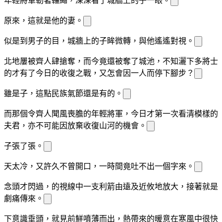
年輕將軍勒著韁繩，深深看了城牆上的
子一眼。
原來，這就是他的妻。
似是
到男子的目
，城牆上的
子眸
微轉，與他遙遙對視。
北地屢被齊人肆
搶奪，而今竟還被奪了城池，不知灑下多
將士
的
才有了今日的收復之戰，又怎會因
一人而停下腳步？
雖是
子，這點民族氣節還是有的。
而那個令齊人聞風喪膽的年輕將軍，今日
才第一次看清模樣的
夫君，亦不可能因
放棄收復山河的機會。
子
張了張。
天太冷，又許久不曾開口，一時間竟吐不出一個字來。
念頭才閃過，
的視線中一支利箭由遠及近攸地放大，
接著就是
劇痛傳來。
下意識垂頭，就見
前鮮
噴薄而出，熱
帶來的暖意在寒風中很快