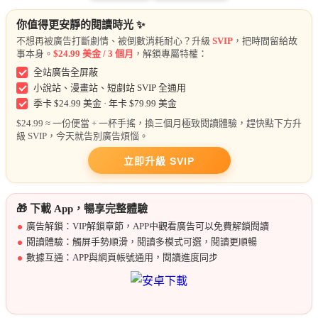
你值得更安靜的閱讀時光 ✨
不想再被廣告打斷劇情、被倒數消耗耐心？升級
SVIP
，把時間留給故
事本身。
$24.99 美金 / 3 個月
，解鎖專屬特權：
全站廣告全屏蔽
小說站、漫畫站、短劇站 SVIP 全通用
季卡 $24.99 美金 · 年卡 $79.99 美金
$24.99 ≈ 一份便當 + 一杯手搖，換三個月極致閱讀體驗，趕快點下方升
級 SVIP，今天就告別廣告煩惱。
立即升級 SVIP
🎁 下載 App，暢享完整體驗
廣告解鎖：VIP解鎖章節，APP中觀看廣告可以免費解鎖閱讀
閱讀體驗：觸屏手勢順滑，閱讀多模式可選，閱讀更順暢
數據互通：APP與網頁帳號通用，閱讀進度同步