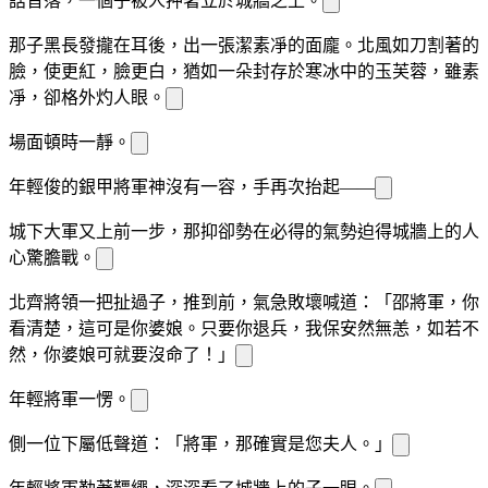
話音落，一個
子被人押著立於城牆之上。
那
子
黑長發攏在耳後，
出一張
潔素凈的面龐。北風如刀割著
的
臉，使
更紅，臉更白，猶如一朵封存於寒冰中的玉芙蓉，雖素
凈，卻格外灼人眼。
場面頓時一靜。
年輕俊
的銀甲將軍神
沒有一
容，手再次抬起——
城下大軍又上前一步，那
抑卻勢在必得的氣勢迫得城牆上的人
心驚膽戰。
北齊將領一把扯過
子，推到
前，氣急敗壞喊道：「邵將軍，你
看清楚，這可是你婆娘。只要你退兵，我保
安然無恙，如若不
然，你婆娘可就要沒命了！」
年輕將軍一愣。
側一位下屬低聲道：「將軍，那確實是您夫人。」