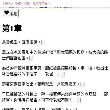
下載App 小說，漫畫，短劇免費看!!!
返回
首頁
書籍
分享
第1章
收藏
第1章
烏雲低垂，旌旗搖曳。
矗立在冰天雪地中的燕城好似
了與世隔絕的孤島，被大梁的將
士們團團包圍。
為首的年輕將軍銀甲裹
，腥紅披風招展於
後，手一抬，吐出比
冰雪還要冷的兩個字：「攻城！」
隨著這兩個字吐出，頓時就是一片殺聲震天。
早已搖搖
墜的城牆上一陣
，
接著傳來北齊將領的冷喝聲：「邵
將軍，你瞧瞧這是誰，再下令攻城不遲！」