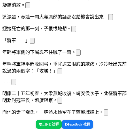
凝結消散。
這混蛋，竟連一句大義凜然的話都沒給
機會說出來！
迎接死亡的那一刻，
子恨恨地想。
「將軍——」
年輕將軍
側的下屬忍不住喊了一聲。
年輕將軍神
平靜收回弓，垂眸遮去眼底的歉疚，冷冷吐出先前
說過的兩個字：「攻城！」
……
明康二十五年初春，大梁燕城收復。靖安侯次子，北征將軍邵
明淵
封冠軍侯，凱旋歸京。
而他的妻子喬氏，一腔熱
永遠留在了燕城城牆上。
LINE 社群
FaceBook 社群