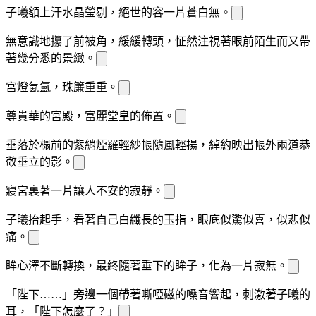
子曦額上汗水晶瑩剔
，絕世的容
一片蒼白無
。
無意識地攥
了
前被角，
緩緩轉頭，怔然注視著眼前陌生而又帶
著幾分
悉的景緻。
宮燈氤氳，珠簾重重。
尊貴華
的宮殿，富麗堂皇的佈置。
垂落於榻前的紫綃煙羅輕紗
帳隨風輕揚，綽約映出帳外兩道恭
敬垂立的
影。
寢宮裏
著一片讓人不安的寂靜。
子曦抬起手，看著自己白
纖長的玉指，眼底似驚似喜，似悲似
痛。
眸心
澤不斷轉換，最終隨著垂下的眸子，化為一片寂無。
「陛下……」旁邊一個帶著嘶啞磁
的嗓音響起，刺激著子曦的
耳
，「陛下怎麼了？」