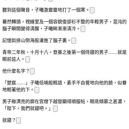
聽到這個聲音，子曦激靈靈地打了一個寒
。
驀然轉頭，視線里
及一個容貌俊
卻
衫不整的年輕男子，混沌的
腦子瞬間變得清醒，子曦眸
漸漸清冷。
記憶如排山倒海般灌進了腦子裏。
青帝二年秋，十月十八，登基之後第一個侍寢的男子……就是
眼前這人。
他
什麼名字？
「楚宸……」子曦低喃般輕語，素手不自覺地
向他的臉，似眷
地輕
著他的下
。
男子
緻漂亮的
廓在宮燈下越發顯得
順服帖，眼底傾慕之
甚濃，
「陛下，我們就寢吧。」
就寢？