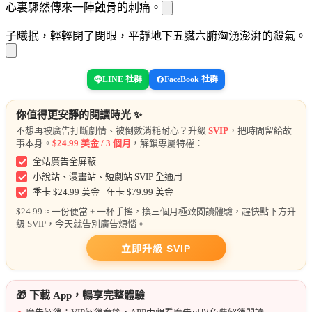
心裏驟然傳來一陣蝕骨的刺痛。
子曦抿
，輕輕閉了閉眼，平靜地
下五臟六腑
洶湧澎湃的殺氣。
LINE 社群
FaceBook 社群
你值得更安靜的閱讀時光 ✨
不想再被廣告打斷劇情、被倒數消耗耐心？升級
SVIP
，把時間留給故
事本身。
$24.99 美金 / 3 個月
，解鎖專屬特權：
全站廣告全屏蔽
小說站、漫畫站、短劇站 SVIP 全通用
季卡 $24.99 美金 · 年卡 $79.99 美金
$24.99 ≈ 一份便當 + 一杯手搖，換三個月極致閱讀體驗，趕快點下方升
級 SVIP，今天就告別廣告煩惱。
立即升級 SVIP
🎁 下載 App，暢享完整體驗