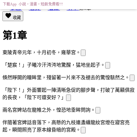
下載App 小說，漫畫，短劇免費看!!!
返回
首頁
書籍
分享
第1章
收藏
第1章
東陵青帝元年，十月初冬，雍華宮。
「楚宸！」子曦冷汗涔涔地驚醒，猛地坐起
子。
倏然睜開的瞳眸里，殘留著一片來不及褪去的驚惶駭然之
。
「陛下！」外面響起一陣清晰急促的腳步聲，打破了萬籟俱寂
的長夜，「陛下可還安好？」
兩名宮婢站在龍帷之外，惶恐地垂眸問詢。
伴隨著宮婢話音落下，高懸的九枝連盞纏龍紋宮燈在寢宮
亮
起，瞬間照亮了原本
線昏暗的宮殿。