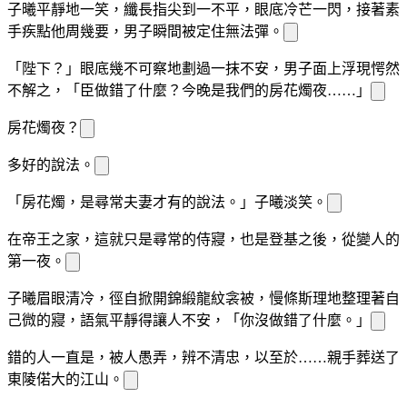
子曦平靜地一笑，纖長指尖
到一
不平，眼底冷芒一閃，
接著素
手疾點他周
幾
要
，男子瞬間被定住無法
彈。
「陛下？」眼底幾不可察地劃過一抹不安，男子面上浮現愕然
不解之
，「臣做錯了什麼？今晚是我們的
房花燭夜……」
房花燭夜？
多
好的說法。
「
房花燭，是尋常夫妻才有的說法。」子曦淡笑。
在帝王之家，這就只是尋常的侍寢，也是
登基之後，從
變
人的
第一夜。
子曦眉眼清冷，徑自掀開錦緞龍紋衾被，慢條斯理地整理著自
己微
的寢
，語氣平靜得讓人不安，「你沒做錯了什麼。」
錯的人一直是
，被人愚弄，辨不清忠
，以至於……親手葬送了
東陵偌大的江山。