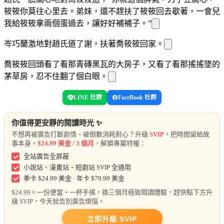
筱筱你莫往心里去。弟妹，還不趕
扶了筱筱回去歇著，一會兒
我給筱筱拿兩個
蛋過去，讓
好好補補
子。”
岑巧蘭
激地對趙氏道了謝，扶著喬筱筱回家。
喬筱筱回頭看了看那青磚黑瓦的大房子，又看了看那搖搖
墜的
茅草房，忍不住翻了個白眼。
LINE 社群
FaceBook 社群
你值得更安靜的閱讀時光 ✨
不想再被廣告打斷劇情、被倒數消耗耐心？升級
SVIP
，把時間留給故
事本身。
$24.99 美金 / 3 個月
，解鎖專屬特權：
全站廣告全屏蔽
小說站、漫畫站、短劇站 SVIP 全通用
季卡 $24.99 美金 · 年卡 $79.99 美金
$24.99 ≈ 一份便當 + 一杯手搖，換三個月極致閱讀體驗，趕快點下方升
級 SVIP，今天就告別廣告煩惱。
立即升級 SVIP