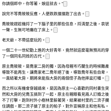
你請個郎中，你等著，娘這就去。”
說完不等喬筱筱反應，
人便跌跌撞撞跑了出去。
喬筱筱趕
趁機捋了一下腦子里的那些信息，捋清楚之後，哀號
一聲，生無可
地癱在了床上。
老天爺，不帶這麼玩的。
一個二十一世紀勤
上進的大好青年，竟然就這麼毫無預兆的穿
了一個同名同姓的古代
。
原主喬筱筱，是喬家二房的獨
，因為母親岑巧蘭生
的時候難產
導致不能再生，讓喬家老二喬
年絕了後，導致喬
年有些自卑，
一直
結著大房，期
將來能指
大房的兩個侄子為他摔盆打幡。
而
之所以有機會穿越過來，是因為原主一心喜歡的同村書生突
然和大房的
兒喬玉
搞到了一起，原主在親眼看見兩人訂婚之後
不了打擊，跑到村外小樹林里躲著哭，結果被村里的二流子攔
住調戲，那二流子搶了原主的帕子，對外宣稱原主和他有私
。