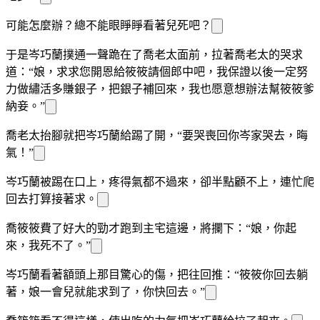
可
能怎麼辦？總不能眼睜睜看著
兒死吧？
于是岑巧蘭撲通一聲跪在了喬老太面前，拉著喬老太的
哭求
道：“娘，求求您開恩給筱筱請個郎中吧，我保證以後一定努
力做繡活多賺銀子，把銀子補回來，我也愿意想辦法幫筱筱爹
納妾。”
喬老太抬腳就把岑巧蘭給踢了開，“要哭喪回你岑家哭去，晦
氣！”
岑巧蘭被踢在
口上，疼得氣都
不過來，卻半點顧不上，連忙爬
回去打算接著求。
喬筱筱費了好大的勁才跑到主宅這邊，將
攔下：“娘，你起
來，我死不了。”
岑巧蘭看著
額頭上那
目驚心的傷
，把
往回推：“筱筱你回去躺
著，娘一會兒就能求到了，你快回去。”