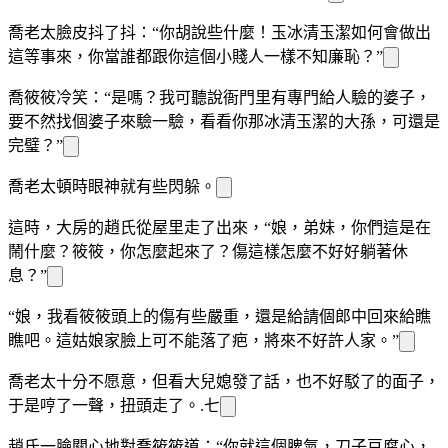
喬老太臉皮抖了抖：“你胡說些什麼！玉
冰清玉潔如何會做出
這等事
來，你當誰都跟你這個小賤人一樣不知廉恥？”
喬筱筱冷笑：“是嗎？我可聽說衙門里有專門給人驗
的婆子，
要不然找個婆子來驗一驗，看看你那冰清玉潔的大孫
，可還是
完璧？”
喬老太頓時眼神就有些閃躲。
這時，大房的趙氏從屋里走了出來，“娘，弟妹，你們這是在
鬧什麼？筱筱，你怎麼起來了？傷
這樣怎麼不好好躺著休
息？”
“娘，我看筱筱頭上的傷有些嚴重，還是給請個郎中回來給
瞧
瞧吧。這姑娘家臉上可不能落了疤，將來不好許人家。”
喬老太十分不愿意，但看大兒媳發了話，也不好駁了
的面子，
于是哼了一聲，扭頭走了。.七
趙氏一臉關心地對喬筱筱道：“你
就這個脾氣，刀子
豆腐心，