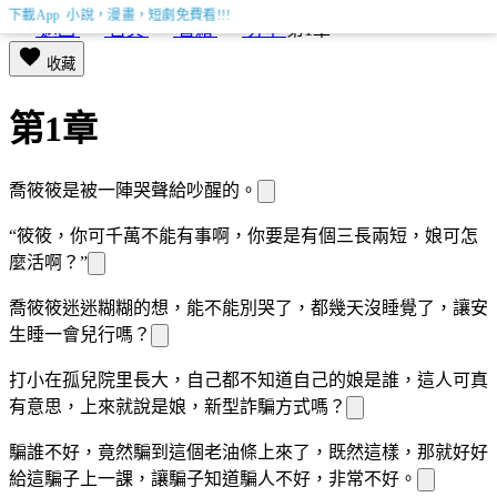
下載App 小說，漫畫，短劇免費看!!!
返回
首頁
書籍
分享
第1章
收藏
第1章
喬筱筱是被一陣哭聲給吵醒的。
“筱筱，你可千萬不能有事啊，你要是有個三長兩短，娘可怎
麼活啊？”
喬筱筱迷迷糊糊的想，能不能別哭了，
都幾天沒睡覺了，讓
安
生睡一會兒行嗎？
打小在孤兒院里長大，自己都不知道自己的娘是誰，這人可真
有意思，上來就說是
娘，新型詐騙方式嗎？
騙誰不好，竟然騙到
這個老油條
上來了，既然這樣，那
就好好
給這騙子上一課，讓騙子知道騙人不好，非常不好。