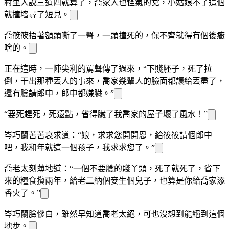
村里人說三道四就算了，喬家人也
怪氣的
兌，小姑娘
不了這個
就撞墻尋了短見。
喬筱筱捂著額頭嘶了一聲，一頭撞死的，保不齊就得有個後
癥
啥的。
正在這時，一陣尖利的
罵聲傳了過來，“下賤胚子，死了拉
倒，干出那種丟人的事
來，喬家幾輩人的臉面都讓
給丟盡了，
還有臉請郎中，郎中都嫌
臟。”
“要死趕
死，死遠點，省得臟了我喬家的屋子壞了風水！”
岑巧蘭苦苦哀求道：“娘，求求您開開恩，給筱筱請個郎中
吧，我和
年就這一個孩子，我求求您了。”
喬老太刻薄地道：“一個不要臉的賤丫頭，死了就死了，省下
來的糧食攢兩年，給老二納個妾生個兒子，也算是你給喬家添
香火了。”
岑巧蘭臉
慘白，雖然早知道喬老太絕
，可也沒想到能絕
到這個
地步。