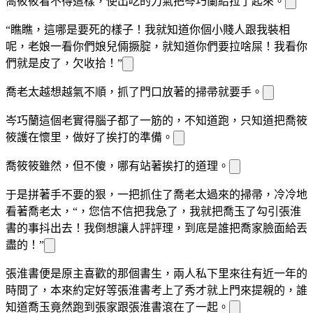
喬筱筱看不得
這樣，使出吃
的力氣把岑巧蘭給拉了起來。
“瞧瞧，這哪是要死的樣子！我就知道你個小賤人跟我裝相
呢，老娘一看你們娘兒倆撅腚，就知道你們要拉啥屎！我看你
們就是皮
了，欠收拾！”
喬老太越想越氣不順，抓了門口放著的掃帚就要
手。
岑巧蘭這個老實得腦子都
了一
筋的，不知道跑，只知道把喬筱
筱護在懷里，做好了挨打的準備。
喬筱筱雖然
，但不傻，哪有站著挨打的道理。
于是
拼著手不要的狠，一把抓住了喬老太
過來的掃帚，冷冷地
看著喬老太，“
，您信不信把我
急了，我就把喬玉
了勾引張淮
書的事
抖出去！我倒想讓人評評理，到底是誰把喬家臉面給丟
盡的！”
張淮書便是原主喜歡的那個書生，兩人私下里來往有近一年的
時間了，本來約定好等張淮書考上了秀才就上門來提親的，誰
知道喬玉
竟然跑到張家跟張淮書滾在了一起。