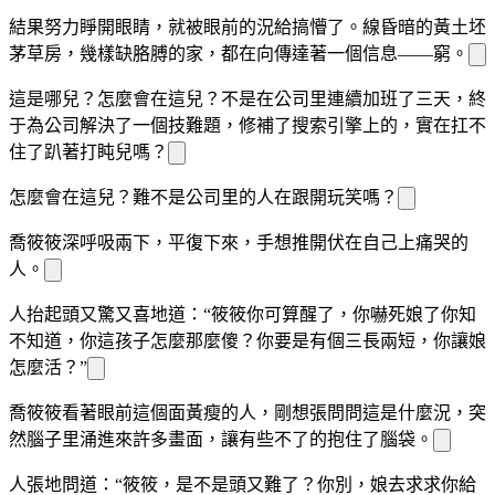
結果努力睜開眼睛，
就被眼前的
況給搞懵了。
線昏暗的黃土坯
茅草房，幾樣缺胳膊
的家
，
都在向
傳達著一個信息——窮。
這是哪兒？
怎麼會在這兒？
不是在公司里連續加班了三天，終
于為公司解決了一個技
難題，修補了搜索引擎上的
，實在扛不
住了趴著打盹兒嗎？
怎麼會在這兒？難不
是公司里的人在跟
開玩笑嗎？
喬筱筱深呼吸兩下，平復下來，
手想推開伏在自己
上痛哭的
人。
人抬起頭又驚又喜地道：“筱筱你可算醒了，你嚇死娘了你知
不知道，你這孩子怎麼那麼傻？你要是有個三長兩短，你讓娘
怎麼活？”
喬筱筱看著眼前這個面黃
瘦的
人，剛想張
問問這是什麼
況，突
然腦子里涌進來許多畫面，讓
有些
不了的抱住了腦袋。
人
張地問道：“筱筱，是不是頭又難
了？你別
，娘去求求你
給