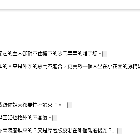
而它的主人卻耐不住樓下的吵鬧早早的離了場。
興
的。只是外頭的熱鬧不適合
，
更喜歡一個人坐在小花園的藤椅
我跟你姐夫都要忙不過來了。」
以回話也格外的不客氣。
你兩怎麼進來的？又是厚著臉皮混在哪個親戚後頭？」