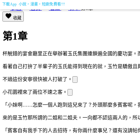
下載App 小說，漫畫，短劇免費看!!!
返回
首頁
書籍
分享
第1章
收藏
第1章
杯觥
錯的宴會廳里正在舉辦著玉氏集團連鎖遍全國的慶功宴。
看著自己打拚了半輩子的玉氏能得到現在的
就，玉竹是驕傲且
不過這份安寧很快被人打破了。
小花園裡來了兩位不速之客。
「小妹啊……怎麼一個人跑到這兒來了？外頭那麼多賓客呢，
來的是玉竹那所謂的二姐和二姐夫。
一向都不認這兩人的，所
「賓客自有我手下的人去招待，有你兩什麼事兒？還有沒請帖