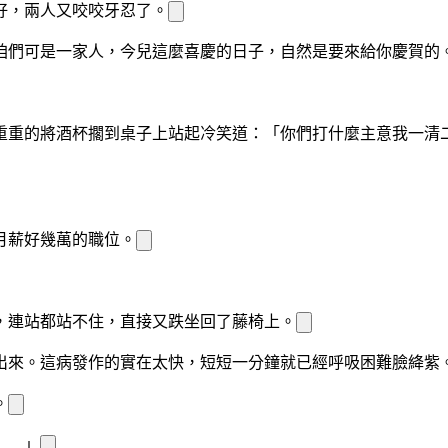
好
，兩人又咬咬牙忍了。
咱們可是一家人，今兒這麼喜慶的日子，自然是要來給你慶賀的
重重的將酒杯擱到桌子上站起
冷笑道：「你們打什麼主意我一清
月薪好幾萬的職位。
，連站都站不住，直接又跌坐回了藤椅上。
出來。
這病發作的實在太快，短短一分鐘就已經呼吸困難臉
絳紫
。
……」