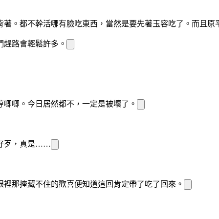
背著。都不幹活哪有臉吃東西，當然是要先
著玉容吃了。而且原
們趕路會輕鬆許多。
哼唧唧。今日
居然
都不
，一定是被
壞了。
好歹，
真是……
眼裡那掩藏不住的歡喜便知道
這回肯定帶了吃了回來。