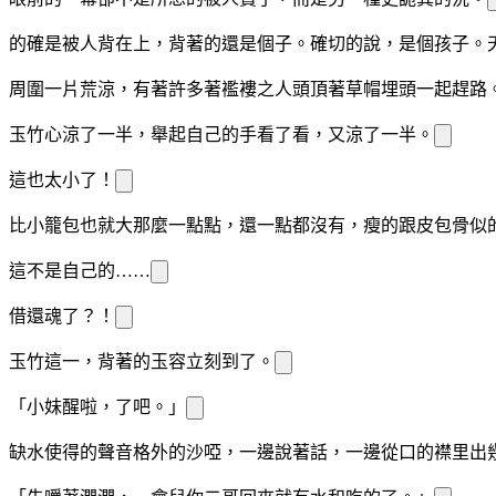
的確是被人背在
上，背著
的還是個
子。確切的說，是個
孩子。
周圍一片荒涼，有著許多
著襤褸之人頭頂著草帽埋頭一起趕路
玉竹心涼了一半，舉起自己的手看了看，又涼了一半。
這也太小了！
比小籠包也就大那麼一點點，還一點
都沒有，瘦的跟皮包骨似
這不是自己的
……
借
還魂了？！
玉竹這一
，背著
的玉容立刻
到了。
「小妹醒啦，
了吧。」
缺水使得
的聲音格外的沙啞，
一邊說著話，一邊從
口的
襟里
出