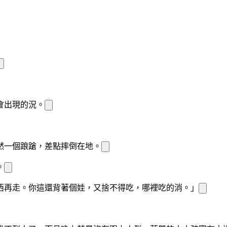
會出現的
況。
然一個踉蹌，差點摔倒在地。
。
西再走。你這還背著個娃，又捨不得吃，
哪裡吃的消。」