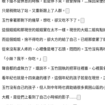
眼下還不是休息的時候，若是停下來，就會掉隊，二妹回來便
只是稍微站了站，又重新跟上了人群。
玉竹拿著那剩下的幾
草，想吃，卻又吃不下了。
這個姐姐和
那現世的姐姐實在太不一樣。現世的大姐二姐有點
而這個姐姐，捨不得吃的，卻大方的給了自己。已經那麼累了
從來沒有家人疼
的
，心裡像是堵了石頭，悶悶的。玉竹沒有再
「小妹？我不
，你吃。」
聲音都
的虛
無力了，還說不
。玉竹固執的把草往
裡塞，心裡莫
看
年紀也就是十四來歲的樣子，這個年紀的
孩子若是在現世，
玉竹沒有自己的孩子，但人到中年時也資助過很多貧困山區的
大概，是從
們
上看到了自己小時候的影子……