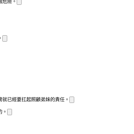
過危險。
。
膀就已經要扛起照顧弟妹的責任。
的。