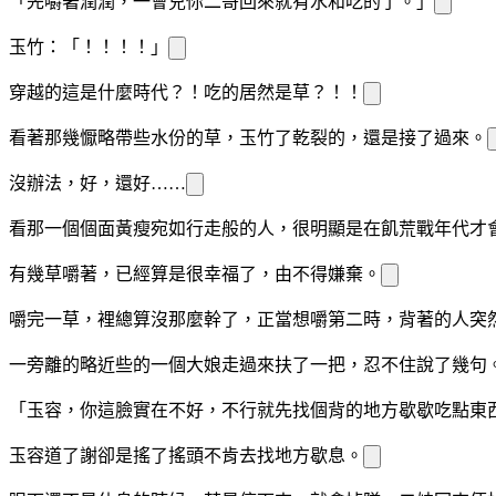
「先嚼著潤潤
，一會兒你二哥回來就有水和吃的了。」
玉竹：「！！！！」
穿越的這是什麼時代？！吃的居然是草？！！
看著那幾
懨
略帶些水份的草，玉竹
了
乾裂的
，還是接了過來。
沒辦法，
好
，還好
……
看那一個個面黃
瘦宛如行
走
般的人，很明顯是在飢荒戰
年代才
有幾
草嚼著，已經算是很幸福了，由不得
嫌棄。
嚼完一
草，
裡總算沒那麼幹了，正當
想嚼第二
時，背著
的人突
一旁離的略近些的一個大娘走過來扶了一把，忍不住說了幾句
「玉容，你這臉
實在不好，不行就先找個背
的地方歇歇吃點東
玉容道了謝卻是搖了搖頭不肯去找地方歇息。