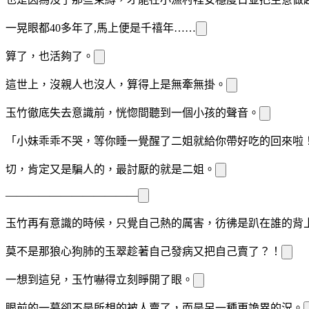
一晃眼都40多年了,馬上便是千禧年……
算了，也活夠了。
這世上，
沒親人也沒
人，算得上是無牽無掛。
玉竹徹底失去意識前，恍惚間聽到一個小
孩的聲音。
「小妹乖乖不哭，等你睡一覺醒了二姐就給你帶好吃的回來啦
切，肯定又是騙人的，最討厭的就是二姐。
————————————
玉竹再有意識的時候，只
覺自己熱的厲害，彷彿是趴在誰的背
莫不是那狼心狗肺的玉翠趁著自己發病又把自己賣了？！
一想到這兒，玉竹嚇得立刻睜開了眼。
眼前的一幕卻不是
所想的被人賣了，而是另一種更詭異的
況。