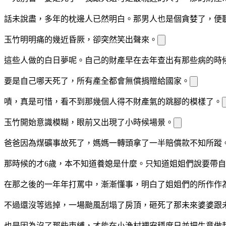
話未說盡，多年的枕邊人已然明白。那男人也是個貪婪了，便
玉竹明明痛的幾近昏厥，卻突然笑出聲來。
這些人做
的白日夢呢。自己的財產早在去年查出
有那些
病的時
要是自己哪天死了，所有
產全都會無償捐贈給國家。
嘖，真是可惜，看不到那幾個人得不財產氣的跳腳的模樣了。
玉竹開始意識模糊，眼前又出現了小時候場景。
爸爸因為煤礦事故死了，媽媽一轉頭拿了一半賠償款不知所蹤
那時候的
才6歲，
本不知道
養媳是什麼。只知道姐姐們說要帶自
在那之後的一年年打罵中，
漸漸懂事，明白了姐姐們的所作作
不過還沒等
逃掉，一場颱風刮塌了房頂，砸死了
那未來婆婆跟
也是因為沒了那些束縛，
才能在小漁村裡安穩度日並把生意做