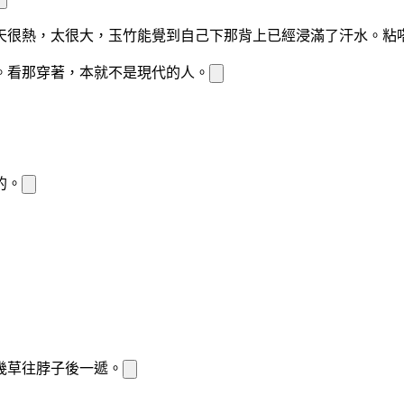
天很熱，太
很大，玉竹能
覺到自己
下那背上已經浸滿了汗水。粘
。看那穿著，
本就不是現代的人。
的。
幾
草往脖子後一遞。