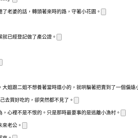
聽了老婆的話，轉頭
著來時的路，守著小花園。
候就已經登記做了
產公證。
。大姐跟二姐不想養著當時還小的
，就哄騙著
把
賣到了一個偏遠
己去買好吃的，卻突然都不見了。
為，心裡不是不恨的。只是那時
最要
事的是逃離小漁村。
未來老公。
起來。