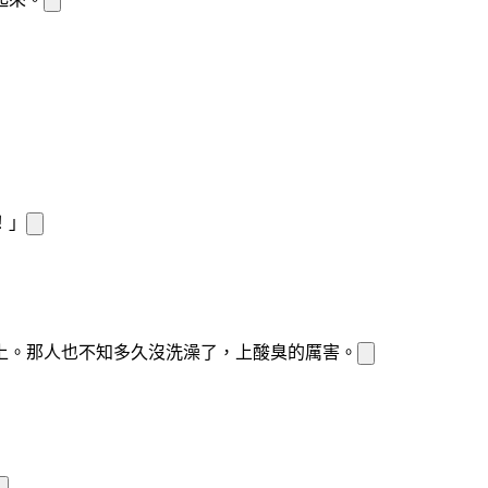
！」
上。那人也不知多久沒洗澡了，
上酸臭的厲害。