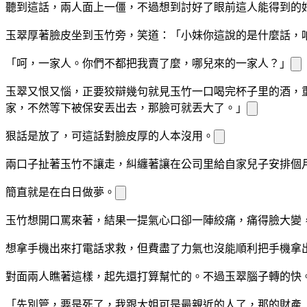
聽到
這話，兩人面上一僵，不過想到討好了眼前這人能得到的
玉翠厚著臉皮坐到玉竹
旁，笑道：「小妹你這說的是什麼話，
「呵，一家人。你們不都把我賣了麼，哪兒來的一家人？」
玉翠又恨又惱，正要狡辯幾句就見玉竹一口喝完杯子里的酒，
家，不然等下被保安丟出去，那臉可就丟大了。」
狠話是放了，可這話對臉皮厚的人
本沒用。
兩口子扯著玉竹不讓走，糾纏著讓
在公司里給自家兒子安排個
簡直就是在白日做夢。
玉竹想開口罵來著，結果一提氣心口卻一陣絞痛，痛得
臉
大變
想拿手機出來打電話求救，但費盡了力氣也沒能順利把手機拿
對面兩人瞧著
這樣，起先還打算幫忙的。不過玉翠腦子轉的快
「先別管
，
要是死了，我跟大姐可是
最親近的人了，那
的財產