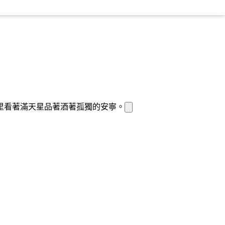
里看著滿天星
品著
酒
著孤獨的安寧。