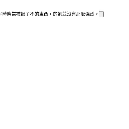
平時應當被餵了不
的東西，
的飢
並沒有那麼強烈。