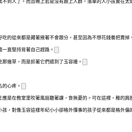
找不到人了。而且晚上若是沒有跟上人群，落單的
人小孩實在太
好吃的從來都是藏著掖著不會跟
分
，甚至因為不想花錢養
把
賣掉
還一直堅持背著自己趕路。
吃那幾
草，而是抓著它們遞到了玉容
邊。
名的心疼。
正應是在教室里吹著風扇聽著課，
食無憂的。可在這裡，稚
的肩
小
孩，
對像玉容這樣年紀小小卻格外懂事的孩子從來都是格外偏