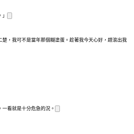
。」
二楚，我可不是當年那個糊塗蛋。趁著我今天心
好，趕
滾出我
。一看就是十分危急的
況。