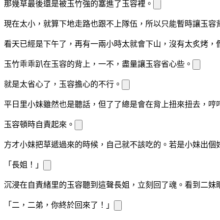
那幾
草最後還是被玉竹強
的塞進了玉容
裡。
現在太小，就算下地走路也跟不上隊伍，所以只能暫時讓玉容
看天
已經是下午了，再有一兩小時太
就會下山，沒有太
炙烤，
玉竹乖乖趴在玉容的背上，一
不
，盡量讓玉容省心些。
就是太省心了，玉容擔心的不行。
平日里小妹雖然也是聽話，但
了
了總是會在背上扭來扭去，哼
玉容頓時自責起來。
方才小妹把草遞過來的時候，自己就不該吃的。若是小妹
出個
「長姐！」
沉浸在自責
緒里的玉容聽到這聲長姐，立刻回了魂。看到二妹
「二，二弟，你終於回來了！」