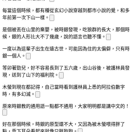
每當這個時候，
都有種從玄幻小說穿越到都市小說的
覺，和多
年前
第一次下山一樣。
是個被丟在山里的棄嬰，被時銀發現，吃狼群的
長大，那個時
候，銀的人形比
大不了幾歲，說的語言
也聽不懂。
一度以為這輩子出生在遠古
世，可能因為住的太偏僻，只有時
銀一個
人。
等
卯著勁兒，好不容易長到了五六歲，出山谷後，被護林員發
現，送到了山下的福利院。
木螢到現在都記得，自己當時看到護林員
上
悉的阿拉伯數字
時，有多幻滅。
原來時銀教
的通用語一點都不通用，大家明明都是講中文的！
好在那個時候，時銀的原型還不大，又因為被木螢喂得胖了
點，垂下耳朵看起來就像只胖狗狗。