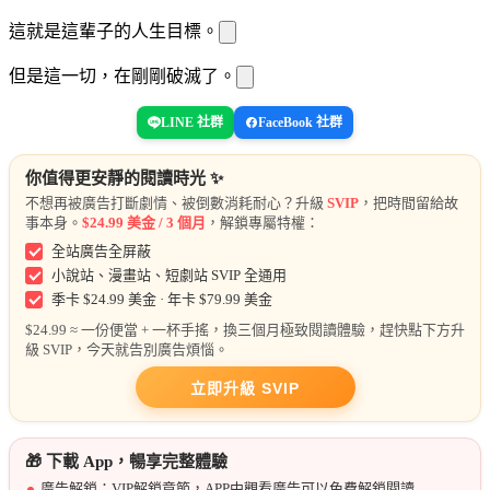
這就是
這輩子的人生目標。
但是這一切，在剛剛破滅了。
LINE 社群
FaceBook 社群
你值得更安靜的閱讀時光 ✨
不想再被廣告打斷劇情、被倒數消耗耐心？升級
SVIP
，把時間留給故
事本身。
$24.99 美金 / 3 個月
，解鎖專屬特權：
全站廣告全屏蔽
小說站、漫畫站、短劇站 SVIP 全通用
季卡 $24.99 美金 · 年卡 $79.99 美金
$24.99 ≈ 一份便當 + 一杯手搖，換三個月極致閱讀體驗，趕快點下方升
級 SVIP，今天就告別廣告煩惱。
立即升級 SVIP
🎁 下載 App，暢享完整體驗
廣告解鎖：VIP解鎖章節，APP中觀看廣告可以免費解鎖閱讀