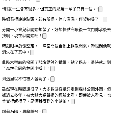
“朋友一生會有很多，但真正的兄弟一輩子只有一個。”
時銀看得連連點頭，若有所悟，信心滿滿，伴
契約妥了！
分開一小會兒就開始想螢了，好想快點完
最後一次
門傳承後去
找
啊，現在就開始吧！
時銀眼神愈發堅定，一陣空間波
自他
上擴散開來，轉眼間他就
消失在了其中。
此時木螢
練的撥開了那塊銹蝕的鐵
網，鉆了過去，很快就走到
了森林公園的林間小道上。
到這里
就不怕被人發現了。
雖然現在時間還很早，大多數游客還只走到森林公園外圍，但
據過去多年，被大爺大媽贊揚的經驗來看，即使被人看見，也
會覺得
起得早，是個難得勤
的小姑娘。
踩著石階，
思緒紛飛。