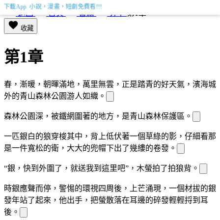
下載App 小說，漫畫，短劇免費看!!!
返回
首頁
書籍
分享
第1章
收藏
第1章
春，漸暖，朝暉滿地，萬里無雲，正是踏青的好天氣，濱海城
外的青山森林公園游人如織。
森林公園深
，被鐵
網圍著的地方，是青山森林保護區。
一匹銀白
的狼穿梭其中，背上低伏著一個草綠
的
影，仔細看那
是一件寬松的衛
，大大的兜帽下
出了幾縷
的卷發。
“銀，快到外圍了，就送我到這里吧”，木螢拍了拍狼背。
時銀應聲而停，警惕的環視四周後，
上
芒涌現，一個
材
拔的銀
發
年站了起來，他
出手，把螢散落在耳邊的碎發輕輕捋到耳
後。