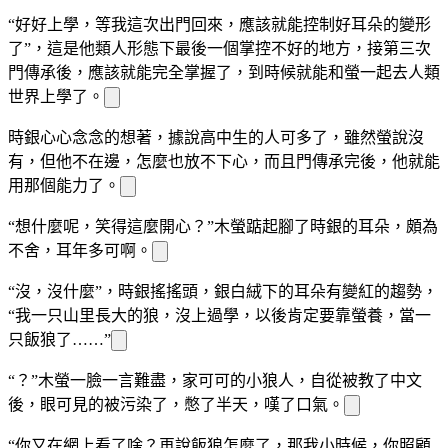
“好好上學，等我這次出門回來，應該就能控制好耳朵的變形
了”，這是他類人形態下最後一個掌控不好的地方，接
第三次
門傳承後，應該就能完全掌握了，到時候就能和螢一起去人類
世界上學了。
時銀心心念念的想著，據說高中生
的人可多了，雖然螢說
沒
有，但他不在
邊，怎麼也放不下心，而且
門傳承完
後，他就能
用那個能力了。
“想什麼呢，笑得這麼開心？”木螢踮起腳
了
時銀的耳朵，頗為
不舍，
耳
年多可
啊。
“沒，沒什麼”，時銀搖搖頭，銀白
絨
下的耳朵有變紅的趨勢，
“我一只山里長大的狼，沒上過學，以後肯定要靠螢養，當一
只
飯狼了……”
“？”木螢一臉一言難盡，
家可可
的小狼人，自從被
教了中文
後，
眼可見的被污染了，憋了半天，嘆了口氣。
“你又在網上看了啥？再說
飯狼怎麼了，那我小時候，你照顧