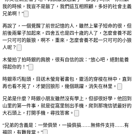
我的時候，我豈不是
飯
了，我們這
互相照顧，多
好的社會主義
兄弟
啊！”
再說了，
一個覺醒了前世記憶的人，雖然上輩子短命的很，但
前後兩輩子加起來，四舍五
也是四十歲的人了，怎麼會養不起
一只可可
的
飯狼，啊不，重來，怎麼會養不起一只可可
的小狼
人呢？
木螢拍了拍時銀的肩膀，很有自信的說：“放心吧，絕對能養
得起你的！”
時銀乖巧點頭，目送木螢背著書包，靈活的穿梭在林中，直到
再也看不見了，才變回狼形，幾個跳躍，消失在
林里。
兄弟
是什麼？時銀小朋友雖然沒有學上，但卻很好學，他回到
山里的第一件事，就是從窩里刨出手機，爬到那塊信號最好的
大石頭上，打開手機，尋找答案。
“兄弟
的含義是：一榮俱榮，一損俱損……無條件支持……有
福同
，有難我當。”