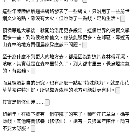
這些年
陸陸續續通過網絡發表了一些網文，只沿用了一些前世
網文火
的點，雖沒有大火，但也賺了一點錢，足夠
生活。
預備等
進
大學後，就開始沿用更多設定，這個世界的寫實文學
更多一些，到時候
寫修仙文，應該能賺更多，在郊區，靠近青
山森林的地方買個農家房應該不
問題。
至于為什麼不到更大的地方去，都是因為
對這片森林
得深沉，
咳咳，其實就是在森林里待久了，到大都市里去，
覺烏煙瘴氣
的，有點難
。
而且經過
對自
的研究，
也有那麼一點點“特殊能力”，就是花花
草草
養得特別好，所以靠近森林的地方可能對
更有利。
其實是個修仙迷……
茍到
年，在鄉下擁有一個帶院子的宅子，種些花花草草，碼字
賺錢，其他時間修
養
（修修仙），還有一只狼耳
年陪伴，簡直
不要太舒服。