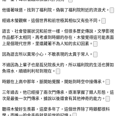
他循著味道，找到了福利院，偽裝
了福利院附近的流浪犬。
經過木螢觀察，這個世界和前世極其相似又有些不同。
語言、社會發展狀況和前世一樣，但很多歷史傳說，文學影視
作品都不太相同，再考慮到時銀的存在，木螢覺得這可能表面
上是個現代世界，
里還
藏著不為人知的玄幻因素。
因為語言所以
異常小心，不敢表現的太異于常人。
不過因為
上輩子也是孤兒院長大的，所以福利院的生活也算如
魚得水，順順利利茍到現在。
時銀在
上高中那年，
脈開始覺醒，開始到時空中接
傳承。
三年過去，他已經接
了兩次
門傳承，逐漸掌握了類人形態，這
次是最後一次
門傳承，據說以後還會有其他神奇的能力。
聽得木螢好生羨慕，這麼多年了，這個世界除了時銀都很科
學，而
唯一的金手指就是前世的記憶。