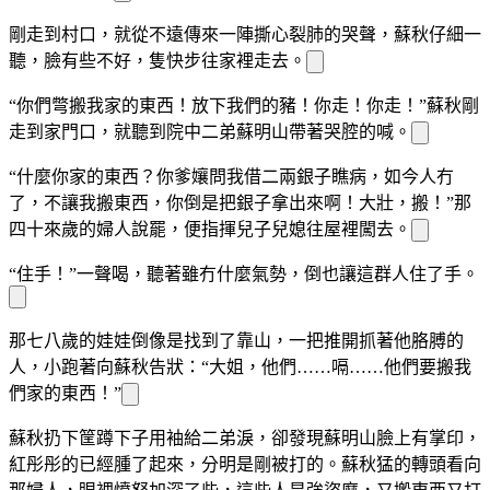
剛走到村口，就從不遠
傳來一陣撕心裂肺的哭聲，蘇秋仔細一
聽，臉
有些不好，隻快步往家裡走去。
“你們彆搬我家的東西！放下我們的豬！你走！你走！”蘇秋剛
走到家門口，就聽到院中二弟蘇明山帶著哭腔的喊
。
“什麼你家的東西？你爹孃問我借二兩銀子瞧病，如今人冇
了，不讓我搬東西，你倒是把銀子拿出來啊！大壯，搬！”那
四十來歲的婦人說罷，便指揮兒子兒媳往屋裡闖去。
“住手！”一聲
喝，聽著雖冇什麼氣勢，倒也讓這群人住了手。
那七八歲的娃娃倒像是找到了靠山，一把推開抓著他胳膊的
人，小跑著向蘇秋告狀：“大姐，他們……嗝……他們要搬我
們家的東西！”
蘇秋扔下筐蹲下
子用
袖給二弟
淚，卻發現蘇明山臉上有
掌印，
紅彤彤的已經腫了起來，分明是剛被打的。蘇秋猛的轉頭看向