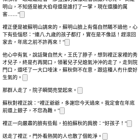
明山，不知道是被大伯母還是誰打了一
掌，現在還腫的厲
害……”
裡正便是被蘇明山請來的，蘇明山臉上有傷自然瞞不過他，心
下有些惱怒：“連八.九歲的孩子都打，實在是不像話！趕
滾回
家去，年底之前不許再來！”
他心中有氣，說話聲自然大，王氏
了
脖子，想到裡正家裡的秀
才兒子，終是冇再開口，領著兒子兒媳氣沖沖的走了，走到院
門口，還呸了一大口唾沫，蘇秋倒不在意，跟這種人冇什麼好
生氣的。
那群人走了，院子瞬間亮堂起來。
蘇秋對裡正說：“裡正爺爺，多謝您今天過來。我定會在年底
前還上銀子，不
您為難。”
裡正一向嚴肅的臉有些鬆
，拍拍蘇秋的肩膀：“好孩子！”
送走了裡正，門外看熱鬨的人也散了個乾淨。