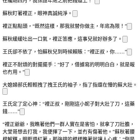
在纔剛
四月，我保證年底之前把錢還上！”
蘇秋盯著裡正，眼神真誠純淨。
裡正點點頭，“既然這樣，那我就替你做主，年底為限！”
蘇秋緩緩吐出一口氣，裡正答應，這事兒就好辦多了。
王氏卻不依了，
怕蘇秋兒到時候賴賬：“裡正叔，你……”
裡正不耐煩的對
擺擺手：“好了，借據寫的明明白白，就是報
也冇用。”
大媳婦郝氏輕輕拽了拽王氏的袖子，指了指還在懵的蘇大壯。
王氏定了定心神：“裡正叔，剛剛這小妮子對大壯
了刀，這藥
錢……”
“裡正爺爺，我瞧著他們一群人實在是害怕，就拿了刀壯膽，
大堂哥想去打我，我便
揮了一下，並冇有傷著他。”蘇秋
著腰
桿解釋，眼眶還紅著，那強撐的模樣瞧著就讓人心疼：“倒是