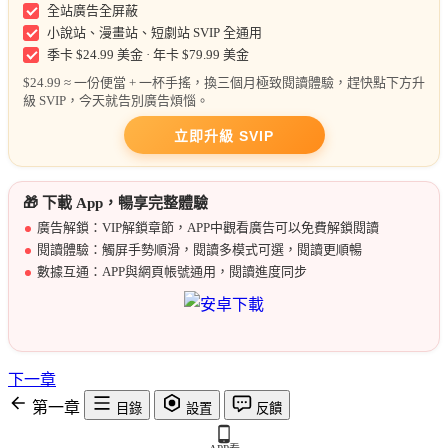
全站廣告全屏蔽
小說站、漫畫站、短劇站 SVIP 全通用
季卡 $24.99 美金 · 年卡 $79.99 美金
$24.99 ≈ 一份便當 + 一杯手搖，換三個月極致閱讀體驗，趕快點下方升
級 SVIP，今天就告別廣告煩惱。
立即升級 SVIP
🎁 下載 App，暢享完整體驗
廣告解鎖：VIP解鎖章節，APP中觀看廣告可以免費解鎖閱讀
閱讀體驗：觸屏手勢順滑，閱讀多模式可選，閱讀更順暢
數據互通：APP與網頁帳號通用，閱讀進度同步
下一章
第一章
目錄
設置
反饋