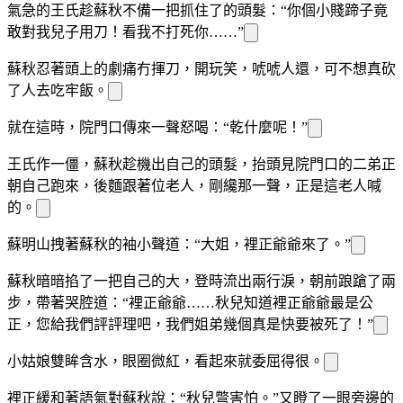
氣急的王氏趁蘇秋不備一把抓住了
的頭髮：“你個小賤蹄子竟
敢對我兒子用刀！看我不打死你……”
蘇秋忍著頭上的劇痛冇揮刀，開玩笑，唬唬人還
，
可不想真砍
了人去吃牢飯。
就在這時，院門口傳來一聲怒喝：“乾什麼呢！”
王氏
作一僵，蘇秋趁機
出自己的頭髮，抬頭見院門口的二弟正
朝自己跑來，後麵跟著位老人，剛纔那一聲，正是這老人喊
的。
蘇明山拽著蘇秋的
袖小聲道：“大姐，裡正爺爺來了。”
蘇秋暗暗掐了一把自己的大
，登時流出兩行淚，朝前踉蹌了兩
步，帶著哭腔道：“裡正爺爺……秋兒知道裡正爺爺最是公
正，您給我們評評理吧，我們姐弟幾個真是快要被
死了！”
小姑娘雙眸含水，眼圈微紅，看起來就委屈得很。
裡正緩和著語氣對蘇秋說：“秋兒彆害怕。”又瞪了一眼旁邊的