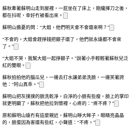
蘇秋牽著蘇明山走到屋裡，一屁
坐在了床上，剛纔
揮刀之後，
都在抖呢，幸好冇被看出來。
蘇明山擔憂的問：“大姐，他們明天會不會還來啊？”
“不會的，大姐會趕
掙錢把銀子還了，他們就永遠都不會來
了。”
“大姐不哭，我幫大姐一起掙銀子。”說著小手輕輕
著蘇秋兒泛
紅的雙眼。
蘇秋拍拍他的腦瓜兒，一邊去打水讓弟弟洗臉，一邊笑著誇
他：“阿山真乖。”
蘇明山把灰撲撲的臉洗乾淨，白淨的小臉有些瘦，臉上的
掌印
就更明顯了，蘇秋把他拉到懷裡，心疼的
：“疼不疼？”
原
和蘇明山遠冇有這麼親近，蘇明山睜大眸子，眼睛亮晶晶
的，臉蛋因為害
還有些紅，小聲道：“不疼。”