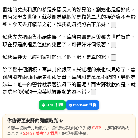
劉嬸的丈夫和原
的爹是穿開
長大的好兄弟，劉嬸也是個好的，
自原
父母去世後，蘇秋姐弟幾個就是靠著二人的接濟纔不至於
死。今天
去打豬草之前，拜托劉嬸幫
照看下弟妹。
蘇秋先去把兩隻小豬崽餵了，這豬崽還是原
爹孃去世前買的，
現在算是家裡最值錢的東西了，可得好好伺候著。
蘇秋這幾天已經把家裡的
況
了個
，窮，是真的窮。
除了幾十個銅板，再無其他銀兩。米缸裡的米也快見底了，隻
剩豬圈裡兩頭小豬崽和兩隻母
，這豬和
是萬萬不能
的，幾個弟
妹年
，唯一的營養就靠著這母
下的蛋呢！而令蘇秋欣
的是，就
是房屋後麵的一塊菜地被照顧的還不錯。
LINE 社群
FaceBook 社群
你值得更安靜的閱讀時光 ✨
不想再被廣告打斷劇情、被倒數消耗耐心？升級
SVIP
，把時間留給故
事本身。
$24.99 美金 / 3 個月
，解鎖專屬特權：