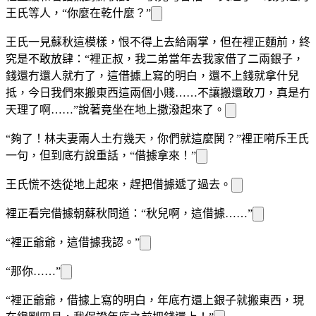
王氏等人，“你麼在乾什麼？”
王氏一見蘇秋這模樣，恨不得上去給
兩
掌，但在裡正麵前，終
究是不敢放肆：“裡正叔，我二弟當年去我家借了二兩銀子，
錢還冇還人就冇了，這借據上寫的明白，還不上錢就拿
什兒
抵，今日我們來搬東西這兩個小賤……不讓搬還敢
刀，真是冇
天理了啊……”說著竟坐在地上撒潑起來了。
“夠了！
林夫妻兩人
土冇幾天，你們就這麼鬨？”裡正嗬斥王氏
一句，但到底冇說重話，“借據拿來！”
王氏慌不迭從地上起來，趕
把借據遞了過去。
裡正看完借據朝蘇秋問道：“秋兒啊，這借據……”
“裡正爺爺，這借據我認。”
“那你……”
“裡正爺爺，借據上寫的明白，年底冇還上銀子就搬東西，現