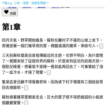
下載App 小說，漫畫，短劇免費看!!!
返回
首頁
書籍
分享
第1章
收藏
第1章
四月天氣，野草開始瘋長，蘇秋在離村子不遠
的山坡上坐下，
旁邊放著一個打豬草用的筐，裡麵滿滿的豬草，翠綠可人。
三天前蘇秋還是自家祖傳飯店的主廚，
也想不明白，為什麼睡
了一覺醒來就
了這個世界的蘇秋。於是來到這兒的前兩天
就一
個勁兒睡覺，想著是不是睡一覺就能再回去了，可事實給了
潑
了一盆冷水，
才接
了現實。
隻是
這會兒顧不得傷春悲秋，因為坡下村子裡還有三個娃娃等
回去燒飯呢。
蘇秋揹著豬草筐朝家走去，巨大的筐子恨不得把
瘦弱的小
板遮
個嚴嚴實實。