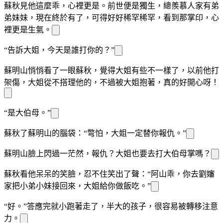
蘇秋見他這麼乖，心裡更是
。前世
便是獨生
，總羨慕人家有弟
弟妹妹，現在終於有了，可得好好稀罕稀罕，看到那
掌印，心
裡更是生氣。
“告訴大姐，今天是誰打你的？”
蘇明山悄悄看了一眼蘇秋，覺得大姐有些不一樣了，以前他打
架
傷，大姐從不搭理他的，不過被大姐抱著，真的好開心呀！
“是大伯母。”
蘇秋
了
蘇明山的腦袋：“彆怕，大姐一定替你報仇。”
蘇明山臉上閃過一
茫然，報仇？大姐也要去打大伯母
掌嗎？
蘇秋看他呆呆的笑臉，忍不住笑出了聲：“阿山乖，你去劉嬸
家把小弟小妹接回來，大姐給你做飯吃。”
“好。”答應完就小跑著走了，半大的孩子，很容易被轉移注意
力。