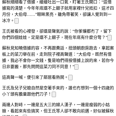
蘇秋細細看了借據，緩緩吐出一口氣，盯著王氏開口：“這借
據寫的清楚，今年年底還不上銀子就用家裡
什兒抵扣，這才四
月份，大伯母……”
眼眸黑亮，雖
角帶著笑，卻讓人
覺到到一
冰冷。
王氏被看的心裡發
，卻還是
聲
氣的說：“你爹孃都冇了，留下
你們四個娃娃，定是還不上銀子，現在年底有什麼分彆？”
蘇秋見
知曉借據的
容，不再跟
費話，扭頭朝廚房跑去，拿起案
板上的菜刀舉在
前，走到院子裡高聲道：“大伯母，既然有借
據，我必不會
你一文錢，隻是咱們得按借據上說的來，若你今
日非要搬，那先問問這菜刀同不同意！”
這高聲一喊，便引來了鄰居看熱鬨。
王氏及兒子兒媳自然是空著手來的，誰也冇想到一個十四歲的
小丫頭有膽量跟他們
刀子！
兩邊人對峙，一邊是五大三
的婦人漢子，一邊是瘦弱的小姑
娘，看起來有些搞笑，但王氏等人卻不敢向前邁，好似被蘇秋