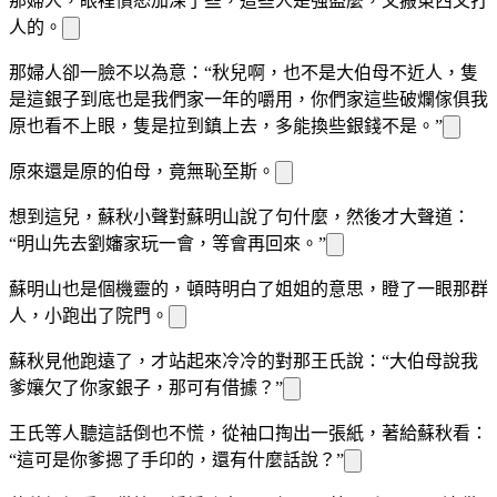
那婦人，眼裡憤怒加深了些，這些人是強盜麼，又搬東西又打
人的。
那婦人卻一臉不以為意：“秋兒啊，也不是大伯母不近人
，隻
是這銀子到底也是我們家一年的嚼用，你們家這些破爛傢俱我
原也看不上眼，隻是拉到鎮上去，多
能換些銀錢不是。”
原來還是原
的伯母，竟無恥至斯。
想到這兒，蘇秋小聲對蘇明山說了句什麼，然後才大聲道：
“明山先去劉嬸家玩一會，等會再回來。”
蘇明山也是個機靈的，頓時明白了姐姐的意思，瞪了一眼那群
人，小跑出了院門。
蘇秋見他跑遠了，才站起來冷冷的對那王氏說：“大伯母說我
爹孃欠了你家銀子，那可有借據？”
王氏等人聽這話倒也不慌，從袖口掏出一張紙，
著給蘇秋看：
“這可是你爹摁了手印的，還有什麼話說？”