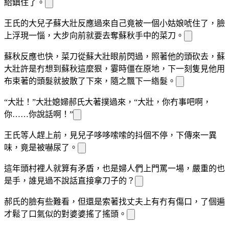
給鎮住了。
王氏的大兒子蘇大壯反應過來自己竟被一個小姑娘唬住了，臉
上浮現一
惱，大步向前就要去奪蘇秋手中的菜刀。
蘇秋反應也快，菜刀從蘇大壯眼前閃過，照著他的頭砍去，蘇
大壯許是冇想到蘇秋這麼狠，霎時僵在原地，下一刻隻見他用
布束著的頭髮就披散了下來，隨之飄下一綹髮
。
“大壯！”大壯媳婦郝氏大
著撲過來，“大壯，你冇事吧啊，
你……你說話啊！”
王氏等人趕
上前，見兒子哆哆嗦嗦的抖個不停，下
傳來一
異
味，竟是被嚇尿了。
這年頭村裡人就算有矛盾，也是婦人們上門罵一場，嚴重的也
是
手，誰見過不說話直接拿刀子的？
郝氏的臉
有些難看，但還是
索著找丈夫
上有冇有傷口，
了個遍
才鬆了口氣似的對婆婆搖了搖頭。