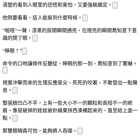
清楚的看到
人眼里的恐慌和害怕，又要強裝鎮定。
他倒要看看，這
人能裝到什麼時候。
“啪嗒”一聲，漆黑的房間瞬間通亮，在燈亮的瞬間喬知意下意
識的閉了眼。
“睜眼！”
命令的口吻讓
條件反
聽從，睜眼的那一刻，喬知意
到了驚嚇。
視覺沖擊而來的生理反應是尖
，
死死的咬著
，不敢發出一點聲
音。
整張臉凹凸不平，
上有一些大小不一的顆粒和長短不一的疤
痕，像是破掉的娃娃被針線東拼西湊
補起來的，直至
結上面一
點。
那雙眼睛
森可怕，能夠將人吞噬。