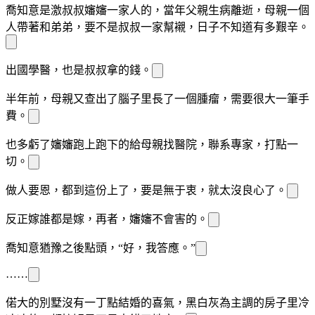
喬知意是
激叔叔嬸嬸一家人的，當年父親生病離逝，母親一個
人帶著
和弟弟，要不是叔叔一家幫襯，日子不知道有多艱辛。
出國學醫，也是叔叔拿的錢。
半年前，母親又查出了腦子里長了一個腫瘤，需要很大一筆手
費。
也多虧了嬸嬸跑上跑下的給母親找醫院，聯系專家，打點一
切。
做人要
恩，都到這份上了，
要是無
于衷，就太沒良心了。
反正嫁誰都是嫁，再者，嬸嬸不會害
的。
喬知意猶豫之後點頭，“好，我答應。”
……
偌大的別墅沒有一丁點結婚的喜氣，黑白灰為主調的房子里冷