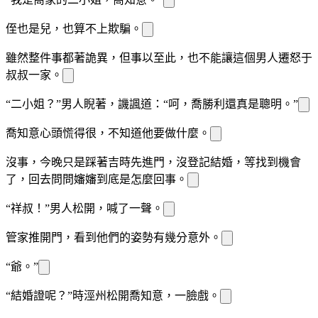
侄
也是
兒，也算不上欺騙。
雖然整件事
都
著詭異，但事以至此，
也不能讓這個男人遷怒于
叔叔一家。
“二小姐？”男人睨著
，譏諷道：“呵，喬勝利還真是聰明。”
喬知意心頭慌得很，不知道他要做什麼。
沒事，
今晚只是踩著吉時先進門，沒登記結婚，等
找到機會
了，回去問問嬸嬸到底是怎麼回事。
“祥叔！”男人松開
，喊了一聲。
管家推開門，看到他們的姿勢有幾分意外。
“
爺。”
“結婚證呢？”時涇州松開喬知意，一臉戲
。