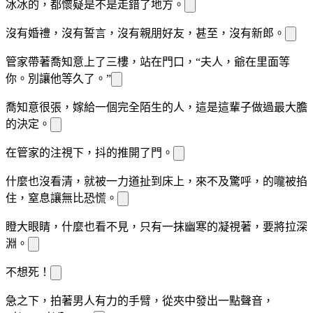
冰冰的，
都懷疑是不是走錯了地方。
沒有婚禮，沒有誓言，沒有親朋好友，甚至，沒有新郎。
管家帶著喬知意上了三樓，站在門口，“
夫人，
爺在里面等
你。別讓他等久了。”
喬知意很
張，嫁給一個完全陌生的人，這是
這輩子做過最大膽
的決定。
在管家的注視下，
抖的推開了門。
什麼也沒看清，就被一
力道扯到床上，來不及驚呼，
的
嚨被掐
住，窒息
讓
無比恐慌。
瞪大眼睛，什麼也看不見，只有一抹幽寒的
凝視著
，要將
拉
深
淵。
不想死！
急之下，
拍著男人有力的手臂，從夾
中發出一點聲音，