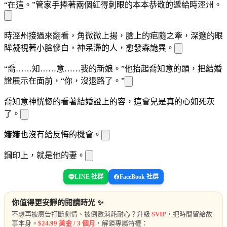
“在這。”管家手捧著兩個紅得刺眼的本本恭敬的遞給時涇州。
時涇州接過來翻看，
角微微上揚，臉上的疤隨之牽
，深邃的眼
眸凝視著小臉慘白，神
呆滯的
人，愈發
森詭異。
“喬……知……意……我的新娘。”他抬起喬知意的頭，把結婚
證展示在
面前，“你，沒退路了。”
喬知意神
恍惚的看著結婚證上的
容，這會兒是真的心如死灰
了。
嬸嬸也沒有給
反悔的機會。
鋼印
上，
就是他的妻。
LINE 社群
FaceBook 社群
你值得更安靜的閱讀時光 ✨
不想再被廣告打斷劇情、被倒數消耗耐心？升級
SVIP
，把時間留給故
事本身。
$24.99 美金 / 3 個月
，解鎖專屬特權：