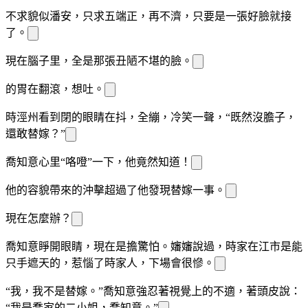
不求貌似潘安，只求五
端正，再不濟，只要是一張好臉
就接
了。
現在腦子里，全是那張丑陋不堪的臉。
的胃在翻滾，想吐。
時涇州看到
閉的眼睛在抖
，全
繃
，冷笑一聲，“既然沒膽子，
還敢替嫁？”
喬知意心里“咯噔”一下，他竟然知道！
他的容貌帶來的沖擊超過了他發現替嫁一事。
現在怎麼辦？
喬知意睜開眼睛，現在是擔驚
怕。嬸嬸說過，時家在江市是能
只手遮天的，惹惱了時家人，下場會很慘。
“我，我不是替嫁。”喬知意強忍著視覺上的不適，
著頭皮說：
“我是喬家的二小姐，喬知意。”