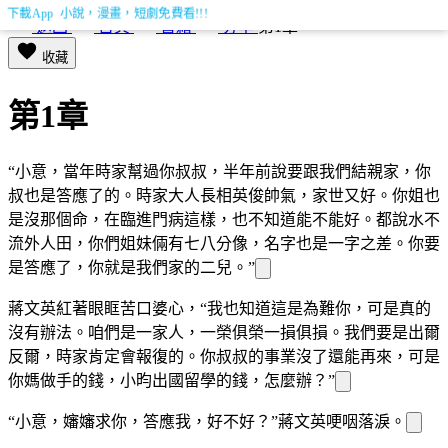
下載App 小說，漫畫，短劇免費看!!!
返回
首頁
書籍
分享
第1章
收藏
第1章
“小意，當年時家幫過你叔叔，半年前說要跟我們結
親家，你
叔也是答應了的。時家大
人長相英俊帥氣，家世又好。你姐也
是沒那個命，在臨進門病
這樣，也不知道能不能好。都說
水不
流外人田，你們姐妹倆有七八分像，名字也是一字之差。你要
是答應了，你就是我們家的二
兒。”
蔣文英紅著眼眶苦口婆心，“我也知道這是為難你，可是真的
沒有辦法。咱們是一家人，一榮俱榮一損俱損。我們要是出爾
反爾，時家肯定會報復的。你叔叔的事業沒了還能再來，可是
你媽做手
的錢，小昀出國留學的錢，怎麼辦？”
“小意，嬸嬸求你，答應我，好不好？”蔣文英哽咽落淚。