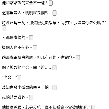
他和嬸嬸說的完全不一樣！
這哪里是人，明明就是個鬼。
時涇州
角一咧，那張臉更顯猙獰，“現在，我還是你老公嗎？”
人都是虛偽的。
這個
人也不例外。
瞧
那嚇得慘白的臉，但凡有可能，
也會跑。
關了燈敢
他老公，開了燈……
“老公。”
喬知意發出微弱的聲音，
怕。
越怕越要識趣。
他這麼兇狠，若是反抗，真不知道會不會被他掐死。