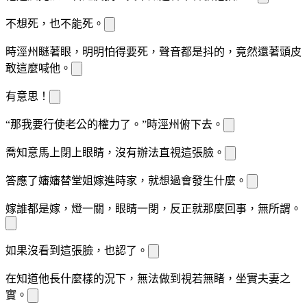
不想死，也不能死。
時涇州瞇著眼，
明明怕得要死，聲音都是
抖的，竟然還
著頭皮
敢這麼喊他。
有意思！
“那我要行使老公的權力了。”時涇州俯
下去。
喬知意馬上閉上眼睛，
沒有辦法直視這張臉。
答應了嬸嬸替堂姐嫁進時家，就想過會發生什麼。
嫁誰都是嫁，燈一關，眼睛一閉，反正就那麼回事，
無所謂。
如果沒看到這張臉，
也認了。
在知道他長什麼樣的
況下，
無法做到視若無睹，坐實夫妻之
實。