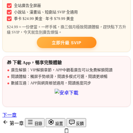
全站廣告全屏蔽
小說站、漫畫站、短劇站 SVIP 全通用
季卡 $24.99 美金 · 年卡 $79.99 美金
$24.99 ≈ 一份便當 + 一杯手搖，換三個月極致閱讀體驗，趕快點下方升
級 SVIP，今天就告別廣告煩惱。
立即升級 SVIP
🎁 下載 App，暢享完整體驗
廣告解鎖：VIP解鎖章節，APP中觀看廣告可以免費解鎖閱讀
閱讀體驗：觸屏手勢順滑，閱讀多模式可選，閱讀更順暢
數據互通：APP與網頁帳號通用，閱讀進度同步
下一章
第一章
目錄
設置
反饋