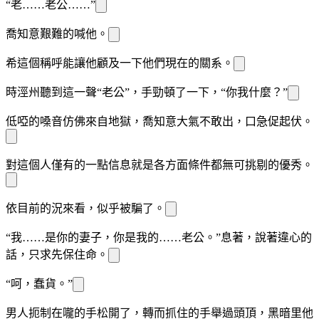
“老……老公……”
喬知意艱難的喊他。
希
這個稱呼能讓他顧及一下他們現在的關系。
時涇州聽到這一聲“老公”，手勁頓了一下，“你
我什麼？”
低啞的嗓音仿佛來自地獄，喬知意大氣不敢出，
口急促起伏。
對這個人僅有的一點信息就是各方面條件都無可挑剔的優秀。
依目前的
況來看，似乎被騙了。
“我……是你的妻子，你是我的……老公。”
息著，說著違心的
話，只求先保住
命。
“呵，蠢貨。”
男人扼制在
嚨的手松開了，轉而抓住
的手舉過頭頂，黑暗里他